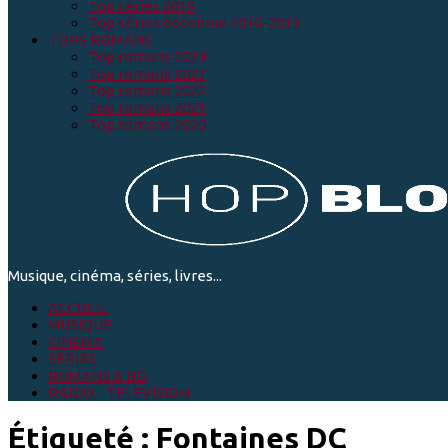
Top séries 2019
Top séries décennie 2010-2019
TOPS ROMANS
Top romans 2024
Top romans 2023
Top romans 2022
Top romans 2021
Top romans 2020
Musique, cinéma, séries, livres...
ACCUEIL
MUSIQUE
CINEMA
SÉRIES
ROMANS & BD
RADIO - TELEVISION
Étiqueté :
Fontaines DC