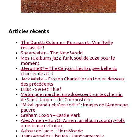
Articles récents
The Durutti Column – Renascent : Vini Reilly
ressuscité !
Shearwater – The New World
Mes 10 albums jazz, funk, soul de 2026 pour le
moment
JJerome87 – The Canyon : l'échappée belle du
chauter de alt-J
Jack White – Frozen Charlotte : un ton en dessous
des précédents
Luluc - Sweet Thief
Ma longue marche : un adolescent sur les chemin
de Saint-Jacques-de-Compostelle
“Mikal, grandir et s’en sortir” : Images de l'Amérique
pauvre
Graham Coxon – Castle Park
Alex Amen – Sun Of Amen : un album country-folk
americana délicieux
Autour de Lucie – Hors Monde
Transversales Disques - Panorama vol.2