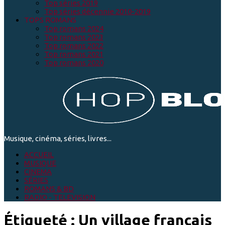
Top séries 2019
Top séries décennie 2010-2019
TOPS ROMANS
Top romans 2024
Top romans 2023
Top romans 2022
Top romans 2021
Top romans 2020
Musique, cinéma, séries, livres...
ACCUEIL
MUSIQUE
CINEMA
SÉRIES
ROMANS & BD
RADIO - TELEVISION
Étiqueté :
Un village français