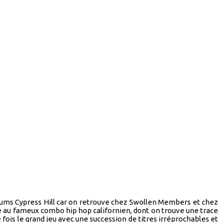
bums Cypress Hill car on retrouve chez Swollen Members et chez
 au fameux combo hip hop californien, dont on trouve une trace
fois le grand jeu avec une succession de titres irréprochables et