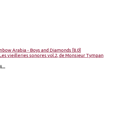
nbow Arabia - Boys and Diamonds [8.0]
Les vieilleries sonores vol​.​2, de Monsieur Tympan
...