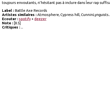
toujours envoutants, n’hésitant pas à inclure dans leur rap suff
Label :
Battle Axe Records
Artistes similaires :
Atmosphere, Cypress hill, CunninLynguists..
Ecouter :
spotify
+
deezer
Note :
[8.5]
Critiques :
...