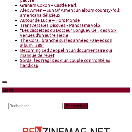
pauvre
Graham Coxon – Castle Park
Alex Amen – Sun Of Amen : un album country-folk
americana délicieux
Autour de Lucie – Hors Monde
Transversales Disques - Panorama vol.2
"Les cassettes du Docteur Longueville", des voix
venues d'un autre siècle
The Coral, branché sur les années 70 avec son
album "388"
Becoming Led Zeppelin : un documentaire qui
manque de relief
Sorda : les fragilités d’un couple confronté au
handicap
Liens
Rechercher :