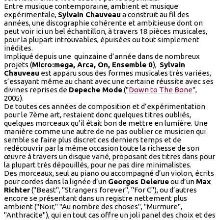
Entre musique contemporaine, ambient et musique
expérimentale,
Sylvain Chauveau
a construit au fil des
années, une discographie cohérente et ambitieuse dont on
peut voir ici un bel échantillon, à travers 18 pièces musicales,
pour la plupart introuvables, épuisées ou tout simplement
inédites.
Impliqué depuis une quinzaine d’année dans de nombreux
projets (
Micro:mega, Arca, On, Ensemble 0
),
Sylvain
Chauveau
est apparu sous des formes musicales très variées,
s’essayant même au chant avec une certaine réussite avec ses
divines reprises de
Depeche Mode
("
Down to The Bone
",
2005).
De toutes ces années de composition et d’expérimentation
pour le 7ème art, restaient donc quelques titres oubliés,
quelques morceaux qu’il était bon de mettre en lumière. Une
manière comme une autre de ne pas oublier ce musicien qui
semble se faire plus discret ces derniers temps et de
redécouvrir par la même occasion toute la richesse de son
œuvre à travers un disque varié, proposant des titres dans pour
la plupart très dépouillés, pour ne pas dire minimalistes.
Des morceaux, seul au piano ou accompagné d’un violon, écrits
pour cordes dans la lignée d’un
Georges Delerue
ou d’un
Max
Richter
("Beast", "Strangers forever", "For C"), ou d’autres
encore se présentant dans un registre nettement plus
ambient ("Noir," "Au nombre des choses", "Murmure",
"Anthracite"), qui en tout cas offre un joli panel des choix et des