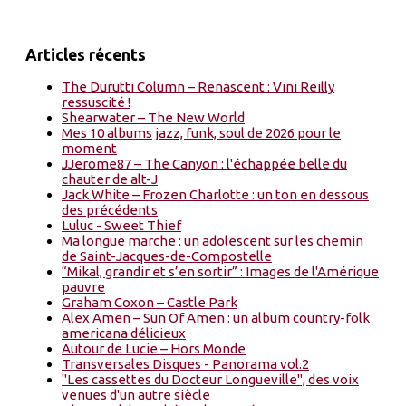
Articles récents
The Durutti Column – Renascent : Vini Reilly
ressuscité !
Shearwater – The New World
Mes 10 albums jazz, funk, soul de 2026 pour le
moment
JJerome87 – The Canyon : l'échappée belle du
chauter de alt-J
Jack White – Frozen Charlotte : un ton en dessous
des précédents
Luluc - Sweet Thief
Ma longue marche : un adolescent sur les chemin
de Saint-Jacques-de-Compostelle
“Mikal, grandir et s’en sortir” : Images de l'Amérique
pauvre
Graham Coxon – Castle Park
Alex Amen – Sun Of Amen : un album country-folk
americana délicieux
Autour de Lucie – Hors Monde
Transversales Disques - Panorama vol.2
"Les cassettes du Docteur Longueville", des voix
venues d'un autre siècle