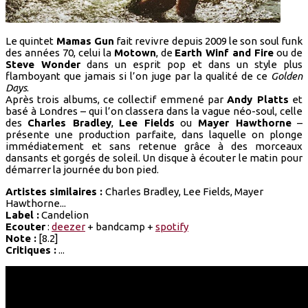
Le quintet
Mamas Gun
fait revivre depuis 2009 le son soul funk
des années 70, celui la
Motown
, de
Earth Winf and Fire
ou de
Steve Wonder
dans un esprit pop et dans un style plus
flamboyant que jamais si l’on juge par la qualité de ce
Golden
Days
.
Après trois albums, ce collectif emmené par
Andy Platts
et
basé à Londres – qui l’on classera dans la vague néo-soul, celle
des
Charles Bradley
,
Lee Fields
ou
Mayer Hawthorne
–
présente une production parfaite, dans laquelle on plonge
immédiatement et sans retenue grâce à des morceaux
dansants et gorgés de soleil. Un disque à écouter le matin pour
démarrer la journée du bon pied.
Artistes similaires :
Charles Bradley, Lee Fields, Mayer
Hawthorne...
Label :
Candelion
Ecouter
:
deezer
+ bandcamp +
spotify
Note :
[8.2]
Critiques :
...