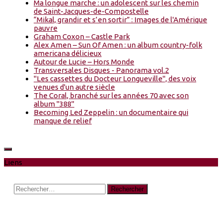
Ma longue marche : un adolescent sur les chemin
de Saint-Jacques-de-Compostelle
“Mikal, grandir et s’en sortir” : Images de l'Amérique
pauvre
Graham Coxon – Castle Park
Alex Amen – Sun Of Amen : un album country-folk
americana délicieux
Autour de Lucie – Hors Monde
Transversales Disques - Panorama vol.2
"Les cassettes du Docteur Longueville", des voix
venues d'un autre siècle
The Coral, branché sur les années 70 avec son
album "388"
Becoming Led Zeppelin : un documentaire qui
manque de relief
Liens
Rechercher :