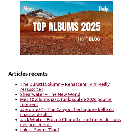
Articles récents
The Durutti Column – Renascent : Vini Reilly
ressuscité !
Shearwater – The New World
Mes 10 albums jazz, funk, soul de 2026 pour le
moment
JJerome87 – The Canyon : l'échappée belle du
chauter de alt-J
Jack White – Frozen Charlotte : un ton en dessous
des précédents
Luluc - Sweet Thief