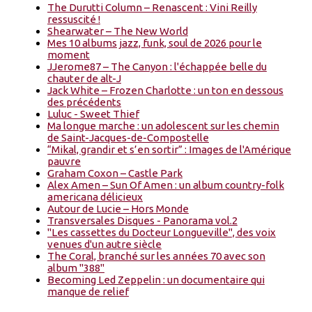
The Durutti Column – Renascent : Vini Reilly
ressuscité !
Shearwater – The New World
Mes 10 albums jazz, funk, soul de 2026 pour le
moment
JJerome87 – The Canyon : l'échappée belle du
chauter de alt-J
Jack White – Frozen Charlotte : un ton en dessous
des précédents
Luluc - Sweet Thief
Ma longue marche : un adolescent sur les chemin
de Saint-Jacques-de-Compostelle
“Mikal, grandir et s’en sortir” : Images de l'Amérique
pauvre
Graham Coxon – Castle Park
Alex Amen – Sun Of Amen : un album country-folk
americana délicieux
Autour de Lucie – Hors Monde
Transversales Disques - Panorama vol.2
"Les cassettes du Docteur Longueville", des voix
venues d'un autre siècle
The Coral, branché sur les années 70 avec son
album "388"
Becoming Led Zeppelin : un documentaire qui
manque de relief