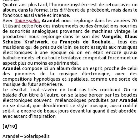
Quatre ans plus tard, l’homme mystère est de retour avec un
album, dans la forme, très différent du précédent, mais dans le
fond tout aussi varié et intense.
Avec
Solarispellis
,
Arandel
nous replonge dans les années 70.
Utilisant cette fois des instruments ou des émulations nourries
de sonorités analogiques provenant de machines vintage, le
producteur nous replonge dans le son des
Vangelis
,
Klaus
Schulze
,
Kraftwerk
, ou
François de Roubaix
… tous des
musiciens qui, de près ou de loin, se sont essayés aux musiques
électroniques à une époque où on en était encore qu’aux
balbutiements et où toute tentative comportait forcément un
aspect plus ou moins expérimental.
Arandel
compose ici un album dans un esprit proche de celui
des pionniers de la musique électronique, avec des
compositions hypnotiques et spatiales, comme une sorte de
musique du futur antérieure.
Le résultat final s’avère en tout cas très concluant. On se
balade d’un titre à l’autre, on se laisse bercer par les boucles
électroniques souvent mélancoliques produites par
Arandel
en se disant, que décidément ce style musique, aussi codifié
soit-il, a encore de beaux jours devant lui quand il est abordée
avec autant d’inspiration.
[8/10]
Arandel – Solarispellis