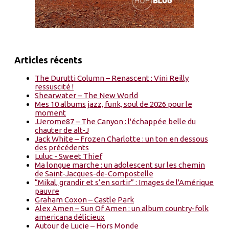
Articles récents
The Durutti Column – Renascent : Vini Reilly
ressuscité !
Shearwater – The New World
Mes 10 albums jazz, funk, soul de 2026 pour le
moment
JJerome87 – The Canyon : l'échappée belle du
chauter de alt-J
Jack White – Frozen Charlotte : un ton en dessous
des précédents
Luluc - Sweet Thief
Ma longue marche : un adolescent sur les chemin
de Saint-Jacques-de-Compostelle
“Mikal, grandir et s’en sortir” : Images de l'Amérique
pauvre
Graham Coxon – Castle Park
Alex Amen – Sun Of Amen : un album country-folk
americana délicieux
Autour de Lucie – Hors Monde