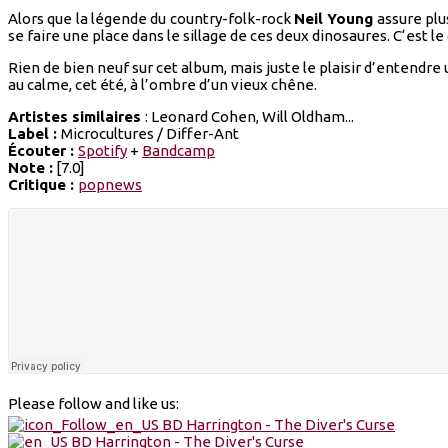
Alors que la légende du country-folk-rock
Neil Young
assure plu
se faire une place dans le sillage de ces deux dinosaures. C‘est le
Rien de bien neuf sur cet album, mais juste le plaisir d’entend
au calme, cet été, à l’ombre d’un vieux chêne.
Artistes similaires
: Leonard Cohen, Will Oldham...
Label :
Microcultures / Differ-Ant
Écouter :
Spotify
+
Bandcamp
Note :
[7.0]
Critique :
popnews
Please follow and like us: