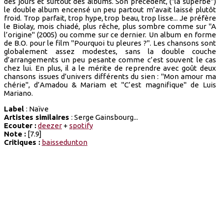
des jours et surtout des albums. Son précédent, ("la superbe")
le double album encensé un peu partout m’avait laissé plutôt
froid. Trop parfait, trop hype, trop beau, trop lisse... Je préfère
le Biolay, mois chiadé, plus rêche, plus sombre comme sur "A
l’origine" (2005) ou comme sur ce dernier. Un album en forme
de B.O. pour le film "Pourquoi tu pleures ?". Les chansons sont
globalement assez modestes, sans la double couche
d’arrangements un peu pesante comme c’est souvent le cas
chez lui. En plus, il a le mérite de reprendre avec goût deux
chansons issues d’univers différents du sien : "Mon amour ma
chérie", d’Amadou & Mariam et "C’est magnifique" de Luis
Mariano.
Label
: Naïve
Artistes similaires
: Serge Gainsbourg...
Ecouter :
deezer
+
spotify
Note :
[7.9]
Critiques :
baissedunton