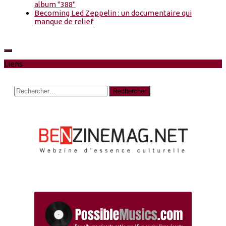
album "388"
Becoming Led Zeppelin : un documentaire qui
manque de relief
Liens
Rechercher :