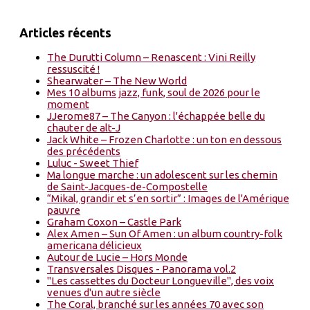
Articles récents
The Durutti Column – Renascent : Vini Reilly
ressuscité !
Shearwater – The New World
Mes 10 albums jazz, funk, soul de 2026 pour le
moment
JJerome87 – The Canyon : l'échappée belle du
chauter de alt-J
Jack White – Frozen Charlotte : un ton en dessous
des précédents
Luluc - Sweet Thief
Ma longue marche : un adolescent sur les chemin
de Saint-Jacques-de-Compostelle
“Mikal, grandir et s’en sortir” : Images de l'Amérique
pauvre
Graham Coxon – Castle Park
Alex Amen – Sun Of Amen : un album country-folk
americana délicieux
Autour de Lucie – Hors Monde
Transversales Disques - Panorama vol.2
"Les cassettes du Docteur Longueville", des voix
venues d'un autre siècle
The Coral, branché sur les années 70 avec son