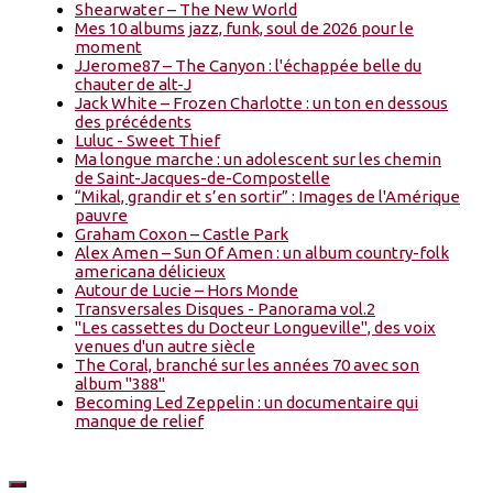
Shearwater – The New World
Mes 10 albums jazz, funk, soul de 2026 pour le
moment
JJerome87 – The Canyon : l'échappée belle du
chauter de alt-J
Jack White – Frozen Charlotte : un ton en dessous
des précédents
Luluc - Sweet Thief
Ma longue marche : un adolescent sur les chemin
de Saint-Jacques-de-Compostelle
“Mikal, grandir et s’en sortir” : Images de l'Amérique
pauvre
Graham Coxon – Castle Park
Alex Amen – Sun Of Amen : un album country-folk
americana délicieux
Autour de Lucie – Hors Monde
Transversales Disques - Panorama vol.2
"Les cassettes du Docteur Longueville", des voix
venues d'un autre siècle
The Coral, branché sur les années 70 avec son
album "388"
Becoming Led Zeppelin : un documentaire qui
manque de relief