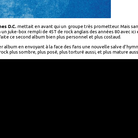
nes D.C.
mettait en avant qui un groupe très prometteur. Mais san
r à un juke-box rempli de 45T de rock anglais des années 80 avec ici
 faite ce second album bien plus personnel et plus costaud.
mier album en envoyant à la face des fans une nouvelle salve d’hym
rock plus sombre, plus posé, plus torturé aussi, et plus mature auss