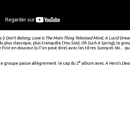
 (
I Don't Belong, Love Is The Main Thing Televised Mind, A Lucid Dre
 plus classique, plus tranquille (
You Said, Oh Such A Spring
), le gr
 finir en douceur (si l’on peut dire) avec les titres
Sunny
et
No
… qu
e
 le groupe passe allègrement le cap du 2
album avec
A Hero's Dea