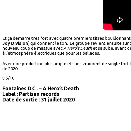
Et ça démarre très fort avec quatre premiers titres bouillonnants
Joy Division
) qui donnent le ton. Le groupe revient ensuite sur du
nouveau coup de massue avec
A Hero’s Death
et sa suite, avant de
à l’atmosphère électriques que pour les ballades.
Avec une production plus ample et sans vraiment de single fort,
de 2020.
8.5/10
Fontaines D.C . – A Hero’s Death
Label : Partisan records
Date de sortie : 31 juillet 2020