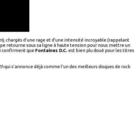
am
), chargés d’une rage et d’une intensité incroyable (rappelant
oupe retourne sous sa ligne à haute tension pour nous mettre un
i confirment que
Fontaines D.C.
est bien plu doué pour les titres
th
qui s’annonce déjà comme l’un des meilleurs disques de rock