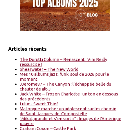
Articles récents
The Durutti Column – Renascent : Vini Reilly
ressuscité !
Shearwater – The New World
Mes 10 albums jazz, funk, soul de 2026 pour le
moment
JJerome87 – The Canyon : l'échappée belle du
chauter de alt-J
Jack White – Frozen Charlotte : un ton en dessous
des précédents
Luluc - Sweet Thief
Ma longue marche : un adolescent sur les chemin
de Saint-Jacques-de-Compostelle
“Mikal, grandir et s’en sortir” : Images de l'Amérique
pauvre
Graham Coxon – Castle Park