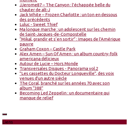
JJerome87 – The Canyon : l'échappée belle du
chauter de alt-J
Jack White – Frozen Charlotte : un ton en dessous
des précédents
Luluc - Sweet Thief
Ma longue marche : un adolescent sur les chemin
de Saint-Jacques-de-Compostelle
“Mikal, grandir et s’en sortir” : Images de l'Amérique
pauvre
Graham Coxon – Castle Park
Alex Amen – Sun Of Amen : un album country-folk
americana délicieux
Autour de Lucie – Hors Monde
Transversales Disques - Panorama vol.2
"Les cassettes du Docteur Longueville", des voix
venues d'un autre siècle
The Coral, branché sur les années 70 avec son
album "388"
Becoming Led Zeppelin : un documentaire qui
manque de relief
Liens