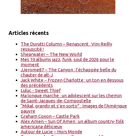
Articles récents
The Durutti Column – Renascent : Vini Reilly
ressuscité !
Shearwater – The New World
Mes 10 albums jazz, funk, soul de 2026 pour le
moment
JJerome87 – The Canyon : l'échappée belle du
chauter de alt-J
Jack White – Frozen Charlotte : un ton en dessous
des précédents
Luluc - Sweet Thief
Ma longue marche : un adolescent sur les chemin
de Saint-Jacques-de-Compostelle
“Mikal, grandir et s’en sortir” : Images de l'Amérique
pauvre
Graham Coxon – Castle Park
Alex Amen – Sun Of Amen : un album country-folk
americana délicieux
Autour de Lucie – Hors Monde