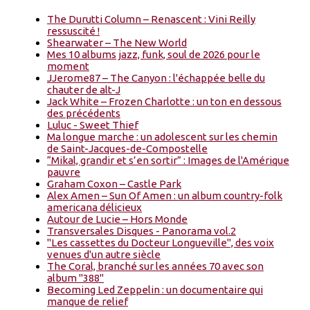
The Durutti Column – Renascent : Vini Reilly
ressuscité !
Shearwater – The New World
Mes 10 albums jazz, funk, soul de 2026 pour le
moment
JJerome87 – The Canyon : l'échappée belle du
chauter de alt-J
Jack White – Frozen Charlotte : un ton en dessous
des précédents
Luluc - Sweet Thief
Ma longue marche : un adolescent sur les chemin
de Saint-Jacques-de-Compostelle
“Mikal, grandir et s’en sortir” : Images de l'Amérique
pauvre
Graham Coxon – Castle Park
Alex Amen – Sun Of Amen : un album country-folk
americana délicieux
Autour de Lucie – Hors Monde
Transversales Disques - Panorama vol.2
"Les cassettes du Docteur Longueville", des voix
venues d'un autre siècle
The Coral, branché sur les années 70 avec son
album "388"
Becoming Led Zeppelin : un documentaire qui
manque de relief