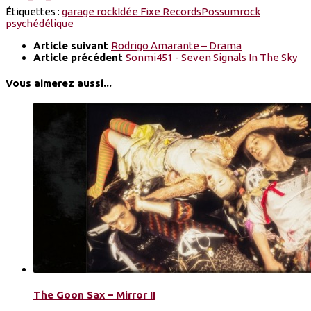
Étiquettes :
garage rock
Idée Fixe Records
Possum
rock
psychédélique
Article suivant
Rodrigo Amarante – Drama
Article précédent
Sonmi451 - Seven Signals In The Sky
Vous aimerez aussi...
The Goon Sax – Mirror II