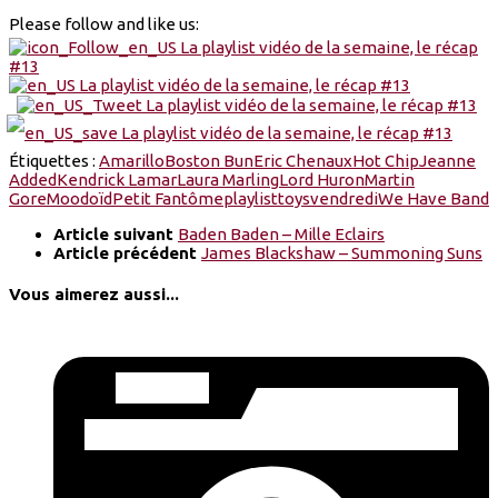
Please follow and like us:
Étiquettes :
Amarillo
Boston Bun
Eric Chenaux
Hot Chip
Jeanne
Added
Kendrick Lamar
Laura Marling
Lord Huron
Martin
Gore
Moodoïd
Petit Fantôme
playlist
toys
vendredi
We Have Band
Article suivant
Baden Baden – Mille Eclairs
Article précédent
James Blackshaw – Summoning Suns
Vous aimerez aussi...