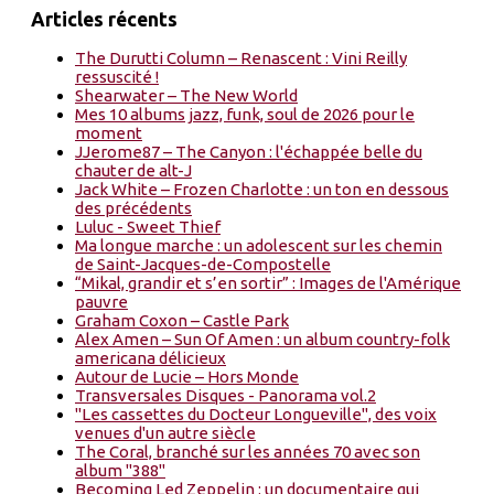
Articles récents
The Durutti Column – Renascent : Vini Reilly
ressuscité !
Shearwater – The New World
Mes 10 albums jazz, funk, soul de 2026 pour le
moment
JJerome87 – The Canyon : l'échappée belle du
chauter de alt-J
Jack White – Frozen Charlotte : un ton en dessous
des précédents
Luluc - Sweet Thief
Ma longue marche : un adolescent sur les chemin
de Saint-Jacques-de-Compostelle
“Mikal, grandir et s’en sortir” : Images de l'Amérique
pauvre
Graham Coxon – Castle Park
Alex Amen – Sun Of Amen : un album country-folk
americana délicieux
Autour de Lucie – Hors Monde
Transversales Disques - Panorama vol.2
"Les cassettes du Docteur Longueville", des voix
venues d'un autre siècle
The Coral, branché sur les années 70 avec son
album "388"
Becoming Led Zeppelin : un documentaire qui