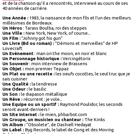
et de la chanson qu’il a rencontrés, interviewé au cours de ses
40 années de carrière.
Une Année :
1983, la naissance de mon fils et l'un des meilleurs
millésimes de Bordeaux.
Un Héros
: Tarass Boulba, roi des steppes
Une Ville :
New York, New York, of course...
Un Film :
"Johnny got his gun"
Un Livre (Bd ou roman) :
"Démons et merveilles" de HP
Lovecraft
Un Evénement
: man on the moon, en noir et blanc
Un Personnage historique :
Vercingétorix
Un Souvenir
: mon interview de Brassens
Un Objet :
mon premier Teppaz
Un Plat ou une recette :
les oeufs cocottes, le seul truc que je
sais cuisiner
Une Qualité :
la tendresse
Une Odeur :
le basilic
Un Son :
le diapason métallique
Un Rêve :
récurrent : je vole...
Une Equipe ou un sportif :
Raymond Poulidor, les seconds
seront avant-derniers !
Un Site internet :
le mien, phbarbot.com
Un Groupe, un musicien ou chanteur :
The Kinks
Un Album :
"Obsolete", de Dashiell Hedayat
Un Label :
Byg Records, le label de Gong et des Moving