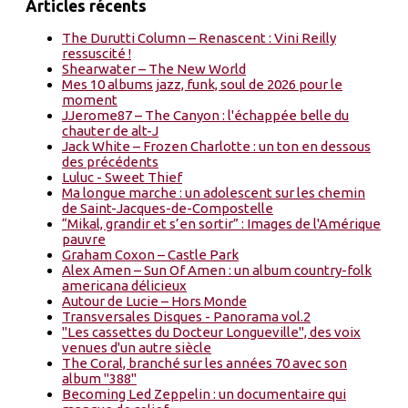
Articles récents
The Durutti Column – Renascent : Vini Reilly
ressuscité !
Shearwater – The New World
Mes 10 albums jazz, funk, soul de 2026 pour le
moment
JJerome87 – The Canyon : l'échappée belle du
chauter de alt-J
Jack White – Frozen Charlotte : un ton en dessous
des précédents
Luluc - Sweet Thief
Ma longue marche : un adolescent sur les chemin
de Saint-Jacques-de-Compostelle
“Mikal, grandir et s’en sortir” : Images de l'Amérique
pauvre
Graham Coxon – Castle Park
Alex Amen – Sun Of Amen : un album country-folk
americana délicieux
Autour de Lucie – Hors Monde
Transversales Disques - Panorama vol.2
"Les cassettes du Docteur Longueville", des voix
venues d'un autre siècle
The Coral, branché sur les années 70 avec son
album "388"
Becoming Led Zeppelin : un documentaire qui