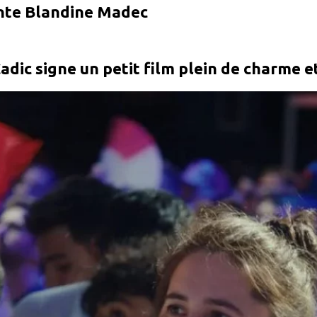
ante Blandine Madec
dic signe un petit film plein de charme et