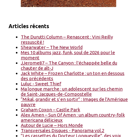
Articles récents
The Durutti Column – Renascent : Vini Reilly
ressuscité !
Shearwater – The New World
Mes 10 albums jazz, funk, soul de 2026 pour le
moment
JJerome87 – The Canyon : l'échappée belle du
chauter de alt-J
Jack White – Frozen Charlotte : un ton en dessous
des précédents
Luluc - Sweet Thief
Ma longue marche : un adolescent sur les chemin
de Saint-Jacques-de-Compostelle
“Mikal, grandir et s’en sortir” : Images de l'Amérique
pauvre
Graham Coxon – Castle Park
Alex Amen – Sun Of Amen : un album country-folk
americana délicieux
Autour de Lucie – Hors Monde
Transversales Disques - Panorama vol.2
"Les cassettes du Docteur Longueville", des voix