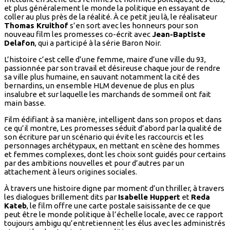
et plus généralement le monde la politique en essayant de
coller au plus près de la réalité. À ce petit jeu là, le réalisateur
Thomas Kruithof
s’en sort avec les honneurs pour son
nouveau film les promesses co-écrit avec
Jean-Baptiste
Delafon
, qui a participé à la série Baron Noir.
L’histoire c’est celle d’une femme, maire d’une ville du 93,
passionnée par son travail et désireuse chaque jour de rendre
sa ville plus humaine, en sauvant notamment la cité des
bernardins, un ensemble HLM devenue de plus en plus
insalubre et sur laquelle les marchands de sommeil ont fait
main basse.
Film édifiant à sa manière, intelligent dans son propos et dans
ce qu’il montre, Les promesses séduit d’abord par la qualité de
son écriture par un scénario qui évite les raccourcis et les
personnages archétypaux, en mettant en scène des hommes
et femmes complexes, dont les choix sont guidés pour certains
par des ambitions nouvelles et pour d’autres par un
attachement à leurs origines sociales.
À travers une histoire digne par moment d’un thriller, à travers
les dialogues brillement dits par
Isabelle Huppert
et
Reda
Kateb
, le film offre une carte postale saisissante de ce que
peut être le monde politique à l’échelle locale, avec ce rapport
toujours ambigu qu’entretiennent les élus avec les administrés