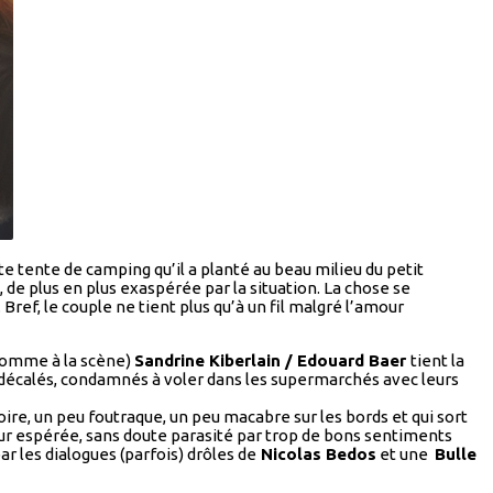
e tente de camping qu’il a planté au beau milieu du petit
), de plus en plus exaspérée par la situation. La chose se
. Bref, le couple ne tient plus qu’à un fil malgré l’amour
e comme à la scène)
Sandrine Kiberlain / Edouard Baer
tient la
e décalés, condamnés à voler dans les supermarchés avec leurs
re, un peu foutraque, un peu macabre sur les bords et qui sort
eur espérée, sans doute parasité par trop de bons sentiments
r les dialogues (parfois) drôles de
Nicolas Bedos
et une
Bulle