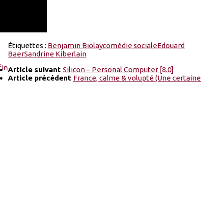
Étiquettes :
Benjamin Biolay
comédie sociale
Edouard
Baer
Sandrine Kiberlain
Article suivant
Silicon – Personal Computer [8.0]
Article précédent
France, calme & volupté (Une certaine