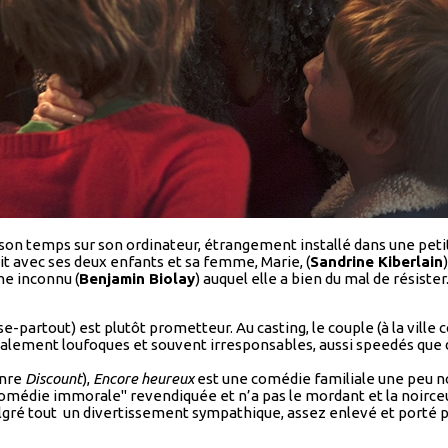
son temps sur son ordinateur, étrangement installé dans une petit
it avec ses deux enfants et sa femme, Marie, (
Sandrine Kiberlain
he inconnu (
Benjamin Biolay
) auquel elle a bien du mal de résister
se-partout) est plutôt prometteur. Au casting, le couple (à la vill
totalement loufoques et souvent irresponsables, aussi speedés qu
enre
Discount
),
Encore heureux
est une comédie familiale une peu noi
 "comédie immorale" revendiquée et n’a pas le mordant et la noirc
lgré tout un divertissement sympathique, assez enlevé et porté pa