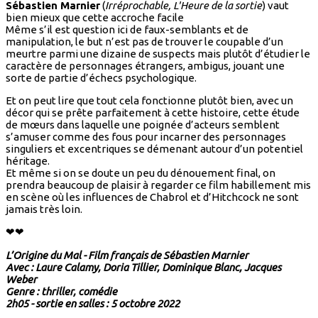
Sébastien Marnier
(
Irréprochable, L'Heure de la sortie
) vaut
bien mieux que cette accroche facile
Même s’il est question ici de faux-semblants et de
manipulation, le but n’est pas de trouver le coupable d’un
meurtre parmi une dizaine de suspects mais plutôt d’étudier le
caractère de personnages étrangers, ambigus, jouant une
sorte de partie d’échecs psychologique.
Et on peut lire que tout cela fonctionne plutôt bien, avec un
décor qui se prête parfaitement à cette histoire, cette étude
de mœurs dans laquelle une poignée d’acteurs semblent
s’amuser comme des fous pour incarner des personnages
singuliers et excentriques se démenant autour d’un potentiel
héritage.
Et même si on se doute un peu du dénouement final, on
prendra beaucoup de plaisir à regarder ce film habillement mis
en scène où les influences de Chabrol et d’Hitchcock ne sont
jamais très loin.
❤❤
L’Origine du Mal - Film français de Sébastien Marnier
Avec : Laure Calamy, Doria Tillier, Dominique Blanc, Jacques
Weber
Genre : thriller, comédie
2h05 - sortie en salles : 5 octobre 2022