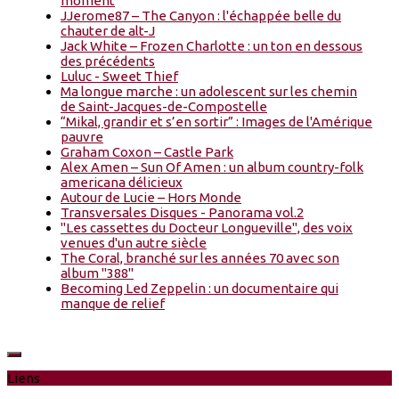
moment
JJerome87 – The Canyon : l'échappée belle du
chauter de alt-J
Jack White – Frozen Charlotte : un ton en dessous
des précédents
Luluc - Sweet Thief
Ma longue marche : un adolescent sur les chemin
de Saint-Jacques-de-Compostelle
“Mikal, grandir et s’en sortir” : Images de l'Amérique
pauvre
Graham Coxon – Castle Park
Alex Amen – Sun Of Amen : un album country-folk
americana délicieux
Autour de Lucie – Hors Monde
Transversales Disques - Panorama vol.2
"Les cassettes du Docteur Longueville", des voix
venues d'un autre siècle
The Coral, branché sur les années 70 avec son
album "388"
Becoming Led Zeppelin : un documentaire qui
manque de relief
Liens