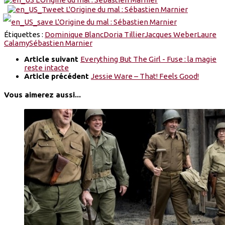
Étiquettes :
Dominique Blanc
Doria Tillier
Jacques Weber
Laure
Calamy
Sébastien Marnier
Article suivant
Everything But The Girl - Fuse : la magie
reste intacte
Article précédent
Jessie Ware – That! Feels Good!
Vous aimerez aussi...