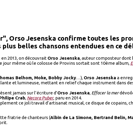
r", Orso Jesenska confirme toutes les pr
es plus belles chansons entendues en ce d
i en 2013, on découvrait
Orso Jesenska
, auteur composteur dont la
 le jour même où le colosse de Provins sortait sont 10ème album,
E
homas Belhom, Moke, Bobby Jocky
…),
Orso Jesenska
a enregi
llante et lumineuse, mettant en relief chaque instrument dans des
sent jamais sur l’écriture d’
Orso Jesenska
,
Effacer la mer
dévoile
Philipe Crab
,
Necora Puber
, paru en 2014.
lement ce joli travail d’artisanat musical, ce disque de copains, 
te fratrie de chanteurs (
Albin de La Simone, Bertrand Belin, 
rit.