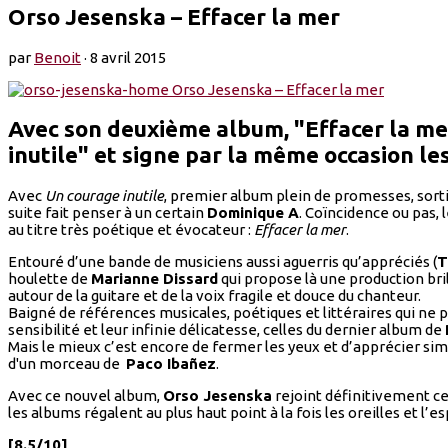
Orso Jesenska – Effacer la mer
par
Benoit
·
8 avril 2015
Avec son deuxième album, "Effacer la me
inutile" et signe par la même occasion l
Avec
Un courage inutile
, premier album plein de promesses, sort
suite fait penser à un certain
Dominique A
. Coïncidence ou pas,
au titre très poétique et évocateur :
Effacer la mer
.
Entouré d’une bande de musiciens aussi aguerris qu’appréciés (
T
houlette de
Marianne Dissard
qui propose là une production bri
autour de la guitare et de la voix fragile et douce du chanteur.
Baigné de références musicales, poétiques et littéraires qui ne pè
sensibilité et leur infinie délicatesse, celles du dernier album de
Mais le mieux c’est encore de fermer les yeux et d’apprécier simp
d'un morceau de
Paco Ibañez
.
Avec ce nouvel album,
Orso Jesenska
rejoint définitivement cet
les albums régalent au plus haut point à la fois les oreilles et l’esp
[8.5/10]