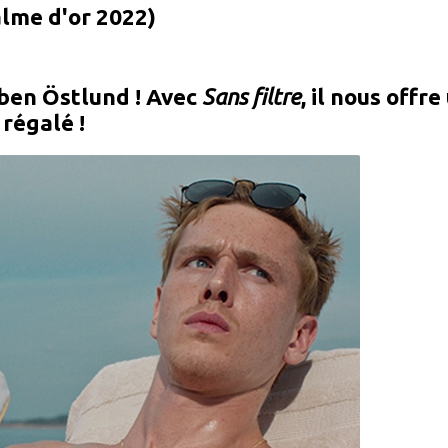
alme d'or 2022)
ben Östlund ! Avec
Sans filtre
, il nous offr
 régalé !