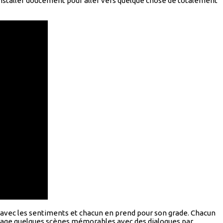
installer doucement pour aller vers quelque chose de totalement
pas avec les sentiments et chacun en prend pour son grade. Chacun
 passage quelques scènes mémorables avec des dialogues par