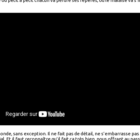
 petit à petit chacun va perdre ses repères, où le malaise va s’
le monde, sans exception. Il ne fait pas de détail, ne s’embarrasse 
al. Et il faut reconnaître qu’il fait ça très bien, nous offrant au