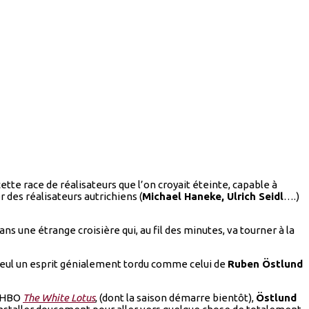
e cette race de réalisateurs que l’on croyait éteinte, capable à
 des réalisateurs autrichiens (
Michael Haneke, Ulrich Seidl
….)
ns une étrange croisière qui, au fil des minutes, va tourner à la
e seul un esprit génialement tordu comme celui de
Ruben Östlund
e HBO
The
White Lotus
, (dont la saison démarre bientôt),
Östlund