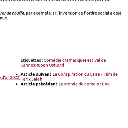
grande bouffe
, par exemple, si l’inversion de l’ordre social a déjà
enue.
Étiquettes :
Comédie dramatique
Festival de
Cannes
Ruben Östlund
Article suivant
La Conspiration du Caire - Film de
Tarik Saleh
Article précédent
Le Monde de demain : Une