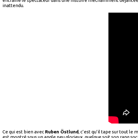
entraîne le spectateur dans une histoire méchamment déjantée où
inattendu.
Ce qui est bien avec
Ruben Östlund
, c’est qu’il tape sur tout 
est montré sous un angle peu glorieux, quelque soit son rang soci