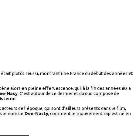
était plutôt réussi, montrant une France du début des années 90
cène alors en pleine effervescence, qui, à la fin des années 80, a
ee-Nasy
. C’est autour de ce dernier et du duo composé de
Cisterne
.
cteurs de l’époque, qui sont d’ailleurs présents dans le film,
us le nom de
Dee-Nasty
, comment le mouvement rap est né en