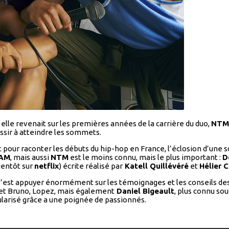
l elle revenait sur les premières années de la carrière du duo,
NTM
ssir à atteindre les sommets.
nt pour raconter les débuts du hip-hop en France, l’éclosion d’une s
IAM
, mais aussi
NTM
est le moins connu, mais le plus important :
D
ientôt sur
netflix
) écrite réalisé par
Katell Quillévéré
et
Hélier 
s’est appuyer énormément sur les témoignages et les conseils des a
e et Bruno, Lopez, mais également
Daniel Bigeault
, plus connu so
opularisé grâce a une poignée de passionnés.