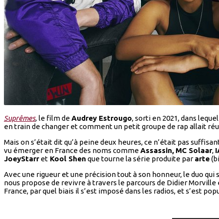
Suprêmes
,
le film de
Audrey Estrougo
, sorti en 2021, dans leque
en train de changer et comment un petit groupe de rap allait réu
Mais on s’était dit qu’à peine deux heures, ce n’était pas suffisa
vu émerger en France des noms comme
Assassin,
MC Solaar
,
JoeyStarr
et
Kool Shen
que tourne la série produite par
arte
(b
Avec une rigueur et une précision tout à son honneur, le duo qui 
nous propose de revivre à travers le parcours de Didier Morvill
France, par quel biais il s’est imposé dans les radios, et s’est p