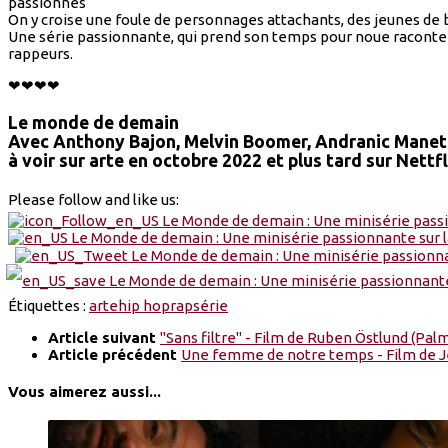
passionnés
On y croise une foule de personnages attachants, des jeunes de
Une série passionnante, qui prend son temps pour noue raconter 
rappeurs.
❤❤❤❤
Le monde de demain
Avec Anthony Bajon, Melvin Boomer, Andranic Manet
à voir sur arte en octobre 2022 et plus tard sur Nettfl
Please follow and like us:
Étiquettes :
arte
hip hop
rap
série
Article suivant
"Sans filtre" - Film de Ruben Östlund (Pal
Article précédent
Une femme de notre temps - Film de J
Vous aimerez aussi...