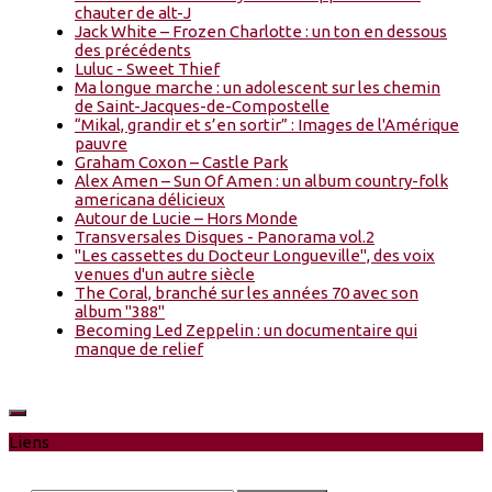
chauter de alt-J
Jack White – Frozen Charlotte : un ton en dessous
des précédents
Luluc - Sweet Thief
Ma longue marche : un adolescent sur les chemin
de Saint-Jacques-de-Compostelle
“Mikal, grandir et s’en sortir” : Images de l'Amérique
pauvre
Graham Coxon – Castle Park
Alex Amen – Sun Of Amen : un album country-folk
americana délicieux
Autour de Lucie – Hors Monde
Transversales Disques - Panorama vol.2
"Les cassettes du Docteur Longueville", des voix
venues d'un autre siècle
The Coral, branché sur les années 70 avec son
album "388"
Becoming Led Zeppelin : un documentaire qui
manque de relief
Liens