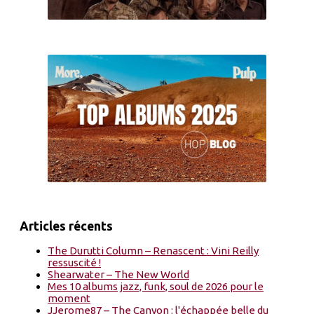
Articles récents
The Durutti Column – Renascent : Vini Reilly
ressuscité !
Shearwater – The New World
Mes 10 albums jazz, funk, soul de 2026 pour le
moment
JJerome87 – The Canyon : l'échappée belle du