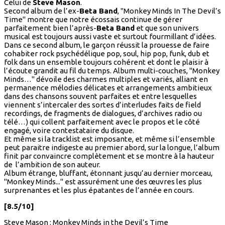
Celui de
Steve Mason
.
Second album de l’ex-
Beta Band
, "Monkey Minds In The Devil’s
Time" montre que notre écossais continue de gérer
parfaitement bien l’après-
Beta Band
et que son univers
musical est toujours aussi vaste et surtout fourmillant d’idées.
Dans ce second album, le garçon réussit la prouesse de faire
cohabiter rock psychédélique pop, soul, hip pop, funk, dub et
folk dans un ensemble toujours cohérent et dont le plaisir à
l’écoute grandit au fil du temps. Album multi-couches, "Monkey
Minds…" dévoile des charmes multiples et variés, alliant en
permanence mélodies délicates et arrangements ambitieux
dans des chansons souvent parfaites et entre lesquelles
viennent s’intercaler des sortes d’interludes faits de field
recordings, de fragments de dialogues, d’archives radio ou
télé…) qui collent parfaitement avec le propos et le côté
engagé, voire contestataire du disque.
Et même si la tracklist est imposante, et même si l’ensemble
peut paraitre indigeste au premier abord, sur la longue, l’album
finit par convaincre complètement et se montre à la hauteur
de l’ambition de son auteur.
Album étrange, bluffant, étonnant jusqu’au dernier morceau,
"Monkey Minds..." est assurément une des œuvres les plus
surprenantes et les plus épatantes de l’année en cours.
[8.5/10]
Steve Mason : Monkey Minds in the Devil’s Time