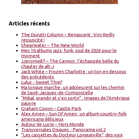
Articles récents
The Durutti Column – Renascent : Vini Reilly
ressuscité !
Shearwater – The New World
Mes 10 albums jazz, funk, soul de 2026 pour le
moment
JJerome87 – The Canyon : l'échappée belle du
chauter de alt-J
Jack White – Frozen Charlotte : un ton en dessous
des précédents
Luluc - Sweet Thief
Ma longue marche : un adolescent sur les chemin
de Saint-Jacques-de-Compostelle
“Mikal, grandir et s’en sortir” : Images de l'Amérique
pauvre
Graham Coxon – Castle Park
Alex Amen – Sun Of Amen : un album country-folk
americana délicieux
Autour de Lucie – Hors Monde
Transversales Disques - Panorama vol.2
"Les cassettes du Docteur Longueville", des voix