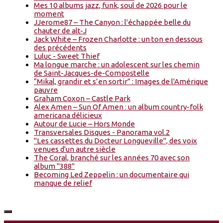
Mes 10 albums jazz, funk, soul de 2026 pour le
moment
JJerome87 – The Canyon : l'échappée belle du
chauter de alt-J
Jack White – Frozen Charlotte : un ton en dessous
des précédents
Luluc - Sweet Thief
Ma longue marche : un adolescent sur les chemin
de Saint-Jacques-de-Compostelle
“Mikal, grandir et s’en sortir” : Images de l'Amérique
pauvre
Graham Coxon – Castle Park
Alex Amen – Sun Of Amen : un album country-folk
americana délicieux
Autour de Lucie – Hors Monde
Transversales Disques - Panorama vol.2
"Les cassettes du Docteur Longueville", des voix
venues d'un autre siècle
The Coral, branché sur les années 70 avec son
album "388"
Becoming Led Zeppelin : un documentaire qui
manque de relief