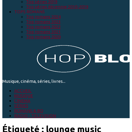
Top séries 2019
Top séries décennie 2010-2019
TOPS ROMANS
Top romans 2024
Top romans 2023
Top romans 2022
Top romans 2021
Top romans 2020
Musique, cinéma, séries, livres...
ACCUEIL
MUSIQUE
CINEMA
SÉRIES
ROMANS & BD
RADIO - TELEVISION
Étiqueté :
lounge music