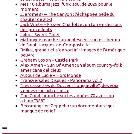
Mes 10 albums jazz, funk, soul de 2026 pour le
moment
JJerome87 – The Canyon : l'échappée belle du
chauter de alt-J
Jack White – Frozen Charlotte : un ton en dessous
des précédents
Luluc - Sweet Thief
Ma longue marche : un adolescent sur les chemin
de Saint-Jacques-de-Compostelle
“Mikal, grandir et s’en sortir” : Images de l'Amérique
pauvre
Graham Coxon – Castle Park
Alex Amen – Sun Of Amen : un album country-folk
americana délicieux
Autour de Lucie – Hors Monde
Transversales Disques - Panorama vol.2
"Les cassettes du Docteur Longueville", des voix
venues d'un autre siècle
The Coral, branché sur les années 70 avec son
album "388"
Becoming Led Zeppelin : un documentaire qui
manque de relief