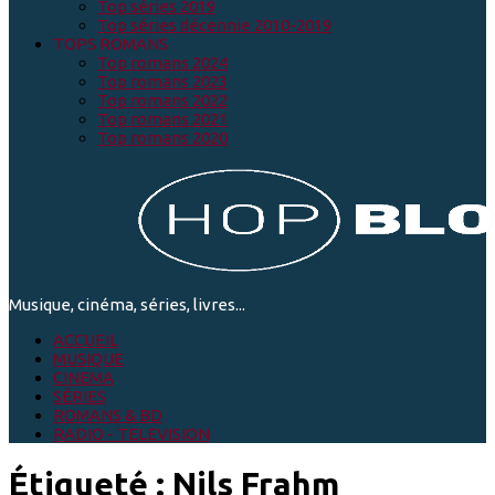
Top séries 2019
Top séries décennie 2010-2019
TOPS ROMANS
Top romans 2024
Top romans 2023
Top romans 2022
Top romans 2021
Top romans 2020
Musique, cinéma, séries, livres...
ACCUEIL
MUSIQUE
CINEMA
SÉRIES
ROMANS & BD
RADIO - TELEVISION
Étiqueté :
Nils Frahm