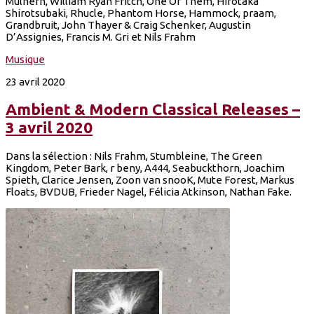
Mulhern, William Ryan Fritch, One Of Them, Hirotaka
Shirotsubaki, Rhucle, Phantom Horse, Hammock, praam,
Grandbruit, John Thayer & Craig Schenker, Augustin
D’Assignies, Francis M. Gri et Nils Frahm
Musique
23 avril 2020
Ambient & Modern Classical Releases –
3 avril 2020
Dans la sélection : Nils Frahm, Stumbleine, The Green
Kingdom, Peter Bark, r beny, A444, Seabuckthorn, Joachim
Spieth, Clarice Jensen, Zoon van snooK, Mute Forest, Markus
Floats, BVDUB, Frieder Nagel, Félicia Atkinson, Nathan Fake.