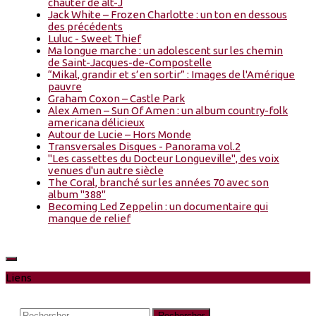
chauter de alt-J
Jack White – Frozen Charlotte : un ton en dessous
des précédents
Luluc - Sweet Thief
Ma longue marche : un adolescent sur les chemin
de Saint-Jacques-de-Compostelle
“Mikal, grandir et s’en sortir” : Images de l'Amérique
pauvre
Graham Coxon – Castle Park
Alex Amen – Sun Of Amen : un album country-folk
americana délicieux
Autour de Lucie – Hors Monde
Transversales Disques - Panorama vol.2
"Les cassettes du Docteur Longueville", des voix
venues d'un autre siècle
The Coral, branché sur les années 70 avec son
album "388"
Becoming Led Zeppelin : un documentaire qui
manque de relief
Liens
Rechercher :