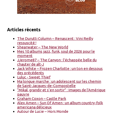
Articles récents
The Durutti Column – Renascent : Vini Reilly
ressuscité !
Shearwater – The New World
Mes 10 albums jazz, funk, soul de 2026 pour le
moment
JJerome87 – The Canyon : l'échappée belle du
chauter de alt-J
Jack White – Frozen Charlotte : un ton en dessous
des précédents
Luluc - Sweet Thief
Ma longue marche : un adolescent sur les chemin
de Saint-Jacques-de-Compostelle
“Mikal, grandir et s’en sortir” : Images de l'Amérique
pauvre
Graham Coxon – Castle Park
Alex Amen – Sun Of Amen : un album country-folk
americana délicieux
Autour de Lucie – Hors Monde