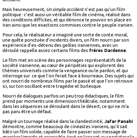
Mais heureusement,
Un simple accident
n’est pas qu’un film
politique : c’est aussi un véritable film de cinéma, réalisé dans
des conditions difficiles, et qui dénonce le pouvoir en place en
Iran ainsi que les exactions commises contre le peuple iranien.
Pour cela, le réalisateur a imaginé une sorte de conte moral,
une quête ponctuée d’incidents divers, un film nourri par son
expérience d’ex-détenu des geôles iraniennes, avec un
déroulé rappelle assez certains films des
frères Dardenne
.
Le film met en scène des personnages représentatifs de la
société iranienne, au cœur de péripéties qui explorent des
thèmes universels comme la vengeance ou le pardon, et qui
interroge sur ce que l’on ferait face à bourreaux. Des sujets qui
ont nourri de nombreux films par le passé et que l’on retrouve
ici, sur ton oscillant entre tragédie et burlesque.
Nourri de dialogues parfois un peu trop didactiques, le film
prend par moments une dimension théâtrale, notamment
dans les séquences se déroulant dans le désert, ce qui ne m'a
pas paru être un défaut.
Malgré un tournage réalisé dans la clandestinité,
Jafar Panahi
démontre, comme beaucoup de cinéastes iraniens, qu’il sait
bâtir un film solide, capable de faire passer son message de
manière limpide et accessible, tout en laissant au spectateur la