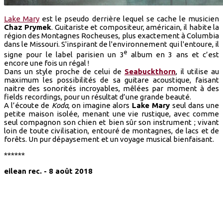
Lake Mary
est le pseudo derrière lequel se cache le musicien
Chaz Prymek
. Guitariste et compositeur, américain, il habite la
région des Montagnes Rocheuses, plus exactement à Columbia
dans le Missouri. S'inspirant de l'environnement qui l'entoure, il
e
signe pour le label parisien un 3
album en 3 ans et c’est
encore une fois un régal !
Dans un style proche de celui de
Seabuckthorn
, il utilise au
maximum les possibilités de sa guitare acoustique, faisant
naitre des sonorités incroyables, mêlées par moment à des
fields recordings, pour un résultat d’une grande beauté.
A l’écoute de
Koda
, on imagine alors
Lake Mary
seul dans une
petite maison isolée, menant une vie rustique, avec comme
seul compagnon son chien et bien sûr son instrument ; vivant
loin de toute civilisation, entouré de montagnes, de lacs et de
forêts. Un pur dépaysement et un voyage musical bienfaisant.
******
eilean rec. - 8 août 2018