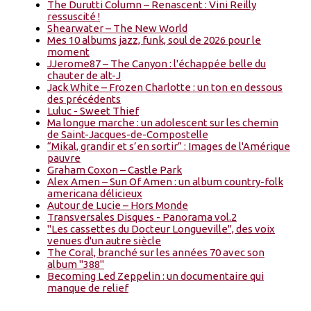
The Durutti Column – Renascent : Vini Reilly
ressuscité !
Shearwater – The New World
Mes 10 albums jazz, funk, soul de 2026 pour le
moment
JJerome87 – The Canyon : l'échappée belle du
chauter de alt-J
Jack White – Frozen Charlotte : un ton en dessous
des précédents
Luluc - Sweet Thief
Ma longue marche : un adolescent sur les chemin
de Saint-Jacques-de-Compostelle
“Mikal, grandir et s’en sortir” : Images de l'Amérique
pauvre
Graham Coxon – Castle Park
Alex Amen – Sun Of Amen : un album country-folk
americana délicieux
Autour de Lucie – Hors Monde
Transversales Disques - Panorama vol.2
"Les cassettes du Docteur Longueville", des voix
venues d'un autre siècle
The Coral, branché sur les années 70 avec son
album "388"
Becoming Led Zeppelin : un documentaire qui
manque de relief