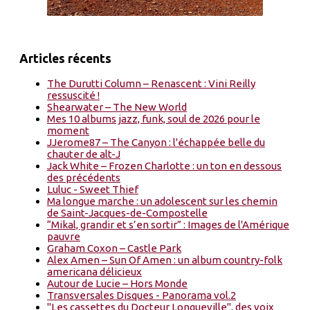
Articles récents
The Durutti Column – Renascent : Vini Reilly
ressuscité !
Shearwater – The New World
Mes 10 albums jazz, funk, soul de 2026 pour le
moment
JJerome87 – The Canyon : l'échappée belle du
chauter de alt-J
Jack White – Frozen Charlotte : un ton en dessous
des précédents
Luluc - Sweet Thief
Ma longue marche : un adolescent sur les chemin
de Saint-Jacques-de-Compostelle
“Mikal, grandir et s’en sortir” : Images de l'Amérique
pauvre
Graham Coxon – Castle Park
Alex Amen – Sun Of Amen : un album country-folk
americana délicieux
Autour de Lucie – Hors Monde
Transversales Disques - Panorama vol.2
"Les cassettes du Docteur Longueville", des voix