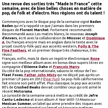
Une revue des sorties très "Made In France" cette
semaine, avec de bien belles choses en matière de
pop, de folk et d’electro. Nos régions ont du talent !
Commençons avec le disque pop de la semaine signé
Baden
Baden
qui m’a rappelé ce que j’aimais dans les premiers
disques de
Florent Marchet
. Fortement recommandé.
Recommandé aussi Les matins blancs, le nouveau
Joseph
d’Anvers
, écrit avec la collaboration de
Miossec
et
Dominique
A
. Du français encore mais en anglais dans le texte avec le
projet country-folk-jazz aux accents western,
Polly & The
Fine Feathers
, et un premier disque très chaleureux, très
réussi.
Français, enfin, mais là dans un registre électronique,
Rone
signe son meilleur album avec en bonus deux supers titres en
compagnie d’
Etienne Daho
et
François Marry
.
Du côté de la pop internationale, saluons le retour de l’ex-
Fleet Foxes
,
Father John Misty
qui ne déçoit pas après un
premier LP paru en 2012 (
Fear Fun
). Sa pop-folk californienne
fait encore son petit effet. Plus classique, la pop aux accents
80’s de
Crushed Beaks
devrait combler ceux qui ont aimé le
récent
Motorama
.
La curiosité de la semaine sera à mettre au crédit de
Jefre
Cantu-Ledesma
et à son album
A Year With 13 Moons
sur
Mexican Summer
, un label qui aime prendre des risques avec
ce disque expérimental sur lequel on trouvera quelques