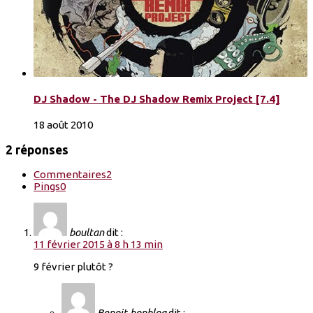
DJ Shadow - The DJ Shadow Remix Project [7.4]
18 août 2010
2 réponses
Commentaires
2
Pings
0
boultan
dit :
11 février 2015 à 8 h 13 min
9 février plutôt ?
Benoit-hopblog
dit :