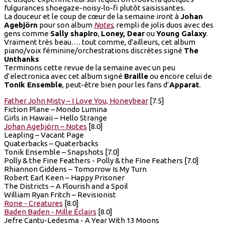
fulgurances shoegaze-noisy-lo-fi plutôt saisissantes.
La douceur et le coup de cœur de la semaine iront à
Johan
Agebjörn
pour son album
Notes
, rempli de jolis duos avec des
gens comme
Sally shapiro
,
Loney, Dear
ou
Young Galaxy
.
Vraiment très beau…. tout comme, d'ailleurs, cet album
piano/voix féminine/orchestrations discrètes signé
The
Unthanks
Terminons cette revue de la semaine avec un peu
d’electronica avec cet album signé
Braille
ou encore celui de
Tonik Ensemble
, peut-être bien pour les fans d’
Apparat
.
Father John Misty – I Love You, Honeybear
[7.5]
Fiction Plane – Mondo Lumina
Girls in Hawaii – Hello Strange
Johan Agebjörn – Notes
[8.0]
Leapling – Vacant Page
Quaterbacks – Quaterbacks
Tonik Ensemble – Snapshots [7.0]
Polly & the Fine Feathers - Polly & the Fine Feathers [7.0]
Rhiannon Giddens – Tomorrow Is My Turn
Robert Earl Keen – Happy Prisoner
The Districts – A Flourish and a Spoil
William Ryan Fritch – Revisionist
Rone - Creatures
[8.0]
Baden Baden - Mille Éclairs
[8.0]
Jefre Cantu-Ledesma - A Year With 13 Moons