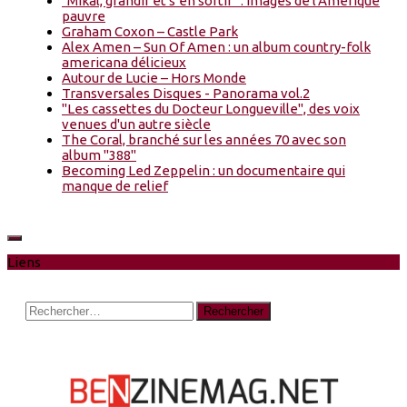
“Mikal, grandir et s’en sortir” : Images de l'Amérique
pauvre
Graham Coxon – Castle Park
Alex Amen – Sun Of Amen : un album country-folk
americana délicieux
Autour de Lucie – Hors Monde
Transversales Disques - Panorama vol.2
"Les cassettes du Docteur Longueville", des voix
venues d'un autre siècle
The Coral, branché sur les années 70 avec son
album "388"
Becoming Led Zeppelin : un documentaire qui
manque de relief
Liens
Rechercher :