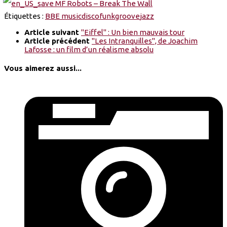
Étiquettes :
BBE music
disco
funk
groove
jazz
Article suivant
"Eiffel" : Un bien mauvais tour
Article précédent
"Les Intranquilles", de Joachim
Lafosse : un film d’un réalisme absolu
Vous aimerez aussi...