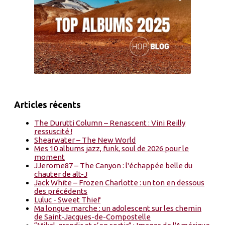
Articles récents
The Durutti Column – Renascent : Vini Reilly
ressuscité !
Shearwater – The New World
Mes 10 albums jazz, funk, soul de 2026 pour le
moment
JJerome87 – The Canyon : l'échappée belle du
chauter de alt-J
Jack White – Frozen Charlotte : un ton en dessous
des précédents
Luluc - Sweet Thief
Ma longue marche : un adolescent sur les chemin
de Saint-Jacques-de-Compostelle