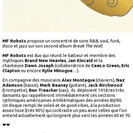
MF Robots
propose un concentré de sons R&B, soul, funk,
disco et jazz sur son second album
Break The Wall
.
MF Robots
est duo qui réunit le batteur et membre des
mythiques
Brand New Heavies
,
Jan Kincaid
et la
chanteuse
Dawn Joseph
(collaboratrice de
CeeLo Green,
Eric
Clapton
ou encore
Kylie Minogue
…).
En compagnie des musiciens
Alex Montaque
(claviers),
Naz
Adamson
(basse),
Mark Beaney
(guitare),
Jack Birchwood
(trompette),
Ben Treacher
(sax), ils déploient 14 titres très
dansants qui rappelleront immédiatement ces sections
rythmiques américaines emblématiques des années 80/90.
Un disque rempli de soleil et de good vibes, à la production
assez lisse (très 90's) qui contraste un peu avez celles que l'on
entend actuellement qui lorgnent plus vers les années 60 et 70.
❤❤