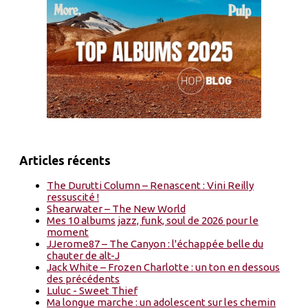
Articles récents
The Durutti Column – Renascent : Vini Reilly
ressuscité !
Shearwater – The New World
Mes 10 albums jazz, funk, soul de 2026 pour le
moment
JJerome87 – The Canyon : l'échappée belle du
chauter de alt-J
Jack White – Frozen Charlotte : un ton en dessous
des précédents
Luluc - Sweet Thief
Ma longue marche : un adolescent sur les chemin