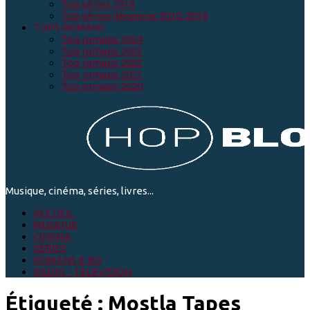
Top séries 2019
Top séries décennie 2010-2019
TOPS ROMANS
Top romans 2024
Top romans 2023
Top romans 2022
Top romans 2021
Top romans 2020
Musique, cinéma, séries, livres...
ACCUEIL
MUSIQUE
CINEMA
SÉRIES
ROMANS & BD
RADIO - TELEVISION
Étiqueté :
Mostla Tapes