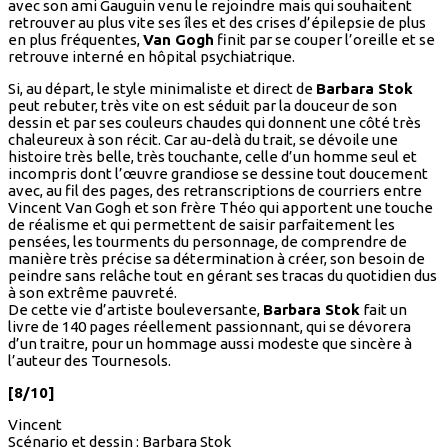
avec son ami Gauguin venu le rejoindre mais qui souhaitent
retrouver au plus vite ses îles et des crises d’épilepsie de plus
en plus fréquentes,
Van Gogh
finit par se couper l’oreille et se
retrouve interné en hôpital psychiatrique.
Si, au départ, le style minimaliste et direct de
Barbara Stok
peut rebuter, très vite on est séduit par la douceur de son
dessin et par ses couleurs chaudes qui donnent une côté très
chaleureux à son récit. Car au-delà du trait, se dévoile une
histoire très belle, très touchante, celle d’un homme seul et
incompris dont l’œuvre grandiose se dessine tout doucement
avec, au fil des pages, des retranscriptions de courriers entre
Vincent Van Gogh et son frère Théo qui apportent une touche
de réalisme et qui permettent de saisir parfaitement les
pensées, les tourments du personnage, de comprendre de
manière très précise sa détermination à créer, son besoin de
peindre sans relâche tout en gérant ses tracas du quotidien dus
à son extrême pauvreté.
De cette vie d’artiste bouleversante,
Barbara Stok
fait un
livre de 140 pages réellement passionnant, qui se dévorera
d’un traitre, pour un hommage aussi modeste que sincère à
l’auteur des Tournesols.
[8/10]
Vincent
Scénario et dessin : Barbara Stok