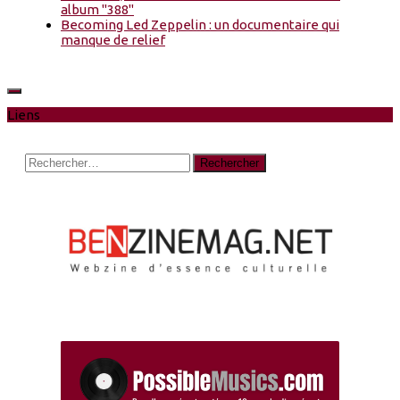
album "388"
Becoming Led Zeppelin : un documentaire qui
manque de relief
Liens
Rechercher :