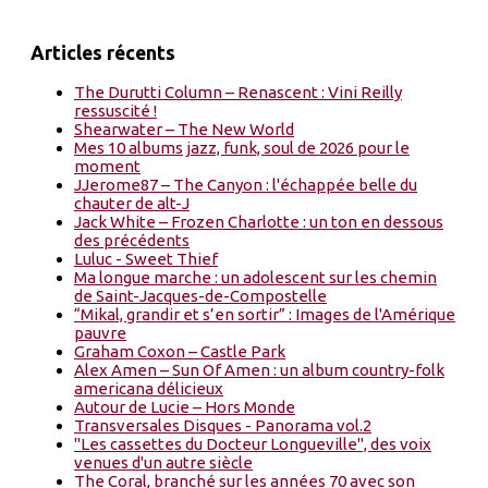
Articles récents
The Durutti Column – Renascent : Vini Reilly
ressuscité !
Shearwater – The New World
Mes 10 albums jazz, funk, soul de 2026 pour le
moment
JJerome87 – The Canyon : l'échappée belle du
chauter de alt-J
Jack White – Frozen Charlotte : un ton en dessous
des précédents
Luluc - Sweet Thief
Ma longue marche : un adolescent sur les chemin
de Saint-Jacques-de-Compostelle
“Mikal, grandir et s’en sortir” : Images de l'Amérique
pauvre
Graham Coxon – Castle Park
Alex Amen – Sun Of Amen : un album country-folk
americana délicieux
Autour de Lucie – Hors Monde
Transversales Disques - Panorama vol.2
"Les cassettes du Docteur Longueville", des voix
venues d'un autre siècle
The Coral, branché sur les années 70 avec son