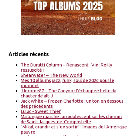
Articles récents
The Durutti Column – Renascent : Vini Reilly
ressuscité !
Shearwater – The New World
Mes 10 albums jazz, funk, soul de 2026 pour le
moment
JJerome87 – The Canyon : l'échappée belle du
chauter de alt-J
Jack White – Frozen Charlotte : un ton en dessous
des précédents
Luluc - Sweet Thief
Ma longue marche : un adolescent sur les chemin
de Saint-Jacques-de-Compostelle
“Mikal, grandir et s’en sortir” : Images de l'Amérique
pauvre