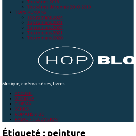
Top séries 2019
Top séries décennie 2010-2019
TOPS ROMANS
Top romans 2024
Top romans 2023
Top romans 2022
Top romans 2021
Top romans 2020
Musique, cinéma, séries, livres...
ACCUEIL
MUSIQUE
CINEMA
SÉRIES
ROMANS & BD
RADIO - TELEVISION
Étiqueté :
peinture