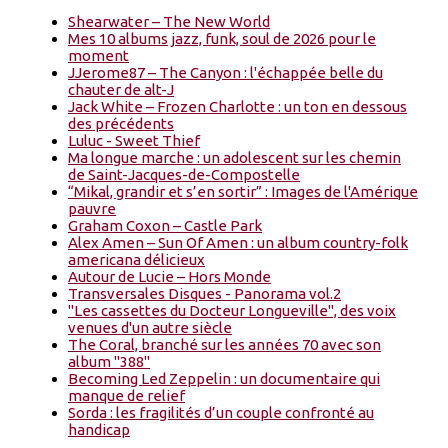
Shearwater – The New World
Mes 10 albums jazz, funk, soul de 2026 pour le
moment
JJerome87 – The Canyon : l'échappée belle du
chauter de alt-J
Jack White – Frozen Charlotte : un ton en dessous
des précédents
Luluc - Sweet Thief
Ma longue marche : un adolescent sur les chemin
de Saint-Jacques-de-Compostelle
“Mikal, grandir et s’en sortir” : Images de l'Amérique
pauvre
Graham Coxon – Castle Park
Alex Amen – Sun Of Amen : un album country-folk
americana délicieux
Autour de Lucie – Hors Monde
Transversales Disques - Panorama vol.2
"Les cassettes du Docteur Longueville", des voix
venues d'un autre siècle
The Coral, branché sur les années 70 avec son
album "388"
Becoming Led Zeppelin : un documentaire qui
manque de relief
Sorda : les fragilités d’un couple confronté au
handicap