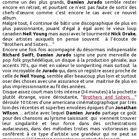
comme un des plus grands,
Damien Jurado
semble rester
encore en retrait, et pourtant ce n’est pas faute de sortir des
chefs-d’œuvre comme c’est encore le cas avec ce nouvel
album.
Malgré tout, il continue de bâtir une discographique de plus en
plus passionnante, jouant d’égal à égal avec le vieux loup
canadien
Neil Young
mais aussi avec le tourmenté
Nick Drake
,
deux artistes auxquels on pense souvent à l’écoute de
"Brothers and Sisters…"
Encore une fois fois accompagné du désormais indispensable
Richard Swift
,
Damien Jurado
signe une pure merveille de
pop folk psychédélique, un disque à la production géniale, aux
accents 70’s, qui met en valeur le songwriting mais surtout la
voix incroyable de
Jurado
qui, dans un registre assez proche de
celle de
Neil Young
, semble aller beaucoup plus loin et surtout
oser des choses avec une assurance et une maitrise de plus en
plus impressionnante au fil des années.
Disque assez court mais très intense (34 minutes) à la pochette
plutôt étrange, voire déroutante, "
Brothers and Sisters…
"
déroule 10 titres d’une americana cinématographique par très
loin des récentes et superbes envolées épiques d’un
Jonathan
Wilson
… artiste avec lequel
Damien Jurado
partage ce goût
pour des chansons au lyrisme saisissant qui viennent trouver
leur singularité et leur force dans des orchestrations
audacieuses, dans des mélodies tristes mais victorieuses qui
confèrent à ce type d’artiste une grandeur qui ne peut se