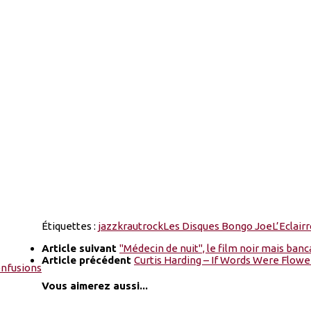
Étiquettes :
jazz
krautrock
Les Disques Bongo Joe
L’Eclair
r
Article suivant
"Médecin de nuit", le film noir mais ban
Article précédent
Curtis Harding – If Words Were Flowe
Vous aimerez aussi...