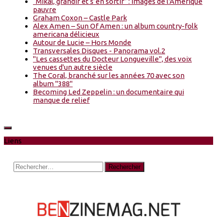
“Mikal, grandir et s’en sortir” : Images de l'Amérique
pauvre
Graham Coxon – Castle Park
Alex Amen – Sun Of Amen : un album country-folk
americana délicieux
Autour de Lucie – Hors Monde
Transversales Disques - Panorama vol.2
"Les cassettes du Docteur Longueville", des voix
venues d'un autre siècle
The Coral, branché sur les années 70 avec son
album "388"
Becoming Led Zeppelin : un documentaire qui
manque de relief
Liens
Rechercher :