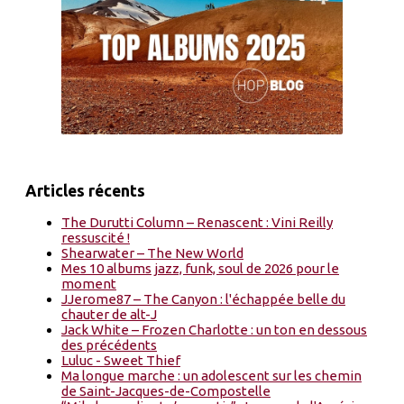
Articles récents
The Durutti Column – Renascent : Vini Reilly
ressuscité !
Shearwater – The New World
Mes 10 albums jazz, funk, soul de 2026 pour le
moment
JJerome87 – The Canyon : l'échappée belle du
chauter de alt-J
Jack White – Frozen Charlotte : un ton en dessous
des précédents
Luluc - Sweet Thief
Ma longue marche : un adolescent sur les chemin
de Saint-Jacques-de-Compostelle