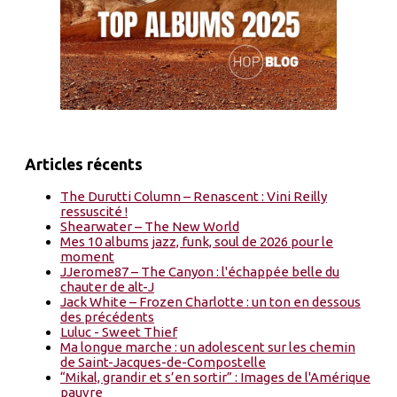
Articles récents
The Durutti Column – Renascent : Vini Reilly
ressuscité !
Shearwater – The New World
Mes 10 albums jazz, funk, soul de 2026 pour le
moment
JJerome87 – The Canyon : l'échappée belle du
chauter de alt-J
Jack White – Frozen Charlotte : un ton en dessous
des précédents
Luluc - Sweet Thief
Ma longue marche : un adolescent sur les chemin
de Saint-Jacques-de-Compostelle
“Mikal, grandir et s’en sortir” : Images de l'Amérique
pauvre