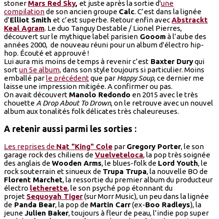
stoner
Mars Red Sky
,
et juste après la sortie d'
une
compilation
de son ancien groupe
Calc
. C’est dans la lignée
d’
Elliot Smith
et c’est superbe. Retour enfin avec
Abstrackt
Keal Agram
. Le duo Tanguy Destable / Lionel Pierres,
découvert sur le mythique label parisien
Gooom
à l’aube des
années 2000, de nouveau réuni pour un album d'électro hip-
hop. Écouté et approuvé !
Lui aura mis moins de temps à revenir c’est
Baxter Dury
qui
sort
un 5e album,
dans son style toujours si particulier. Moins
emballé par
le précédent
que par
Happy Soup
, ce dernier me
laisse une impression mitigée. A confirmer ou pas.
On avait découvert
Manolo Redondo
en 2015 avec le très
chouette
A Drop About To Drown
, on le retrouve avec un nouvel
album aux tonalités folk délicates très chaleureuses.
A retenir aussi parmi les sorties :
Les reprises de
Nat "King" Cole
par
Gregory Porter
, le son
garage rock des chiliens de
Vuelveteloca
, la pop très soignée
des anglais de
Wooden Arms
, le blues-folk de
Lord Youth
, le
rock souterrain et sinueux de
Trupa Trupa
, la nouvelle BO de
Florent Marchet
, la ressortie du premier album du producteur
électro
letherette
, le son psyché pop étonnant du
projet
Sequoyah Tiger
(sur Morr Music), un peu dans la lignée
de
Panda Bear
, la pop de
Martin Carr
(ex-
Boo Radleys
), la
jeune
Julien Baker
, toujours à fleur de peau, l’indie pop super