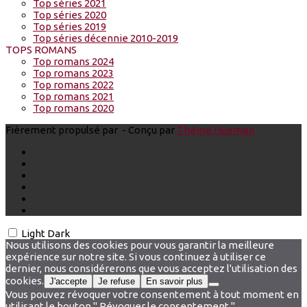
Top séries 2021
Top séries 2020
Top séries 2019
Top séries décennie 2010-2019
TOPS ROMANS
Top romans 2024
Top romans 2023
Top romans 2022
Top romans 2021
Top romans 2020
Fièrement propulsé par
- Conçu par
Thème Hueman
Light
Dark
Nous utilisons des cookies pour vous garantir la meilleure
expérience sur notre site. Si vous continuez à utiliser ce
dernier, nous considérerons que vous acceptez l'utilisation des
cookies.
J'accepte
Je refuse
En savoir plus
Vous pouvez révoquer votre consentement à tout moment en
utilisant le bouton " Révoquer le consentement ".