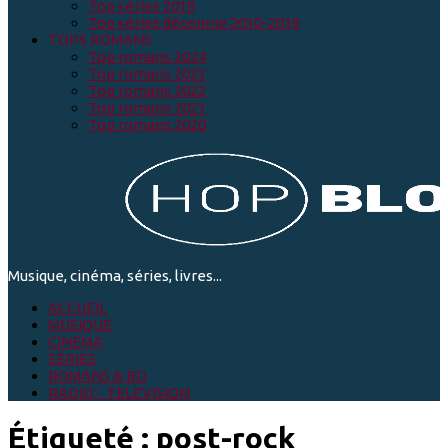
Top séries 2019
Top séries décennie 2010-2019
TOPS ROMANS
Top romans 2024
Top romans 2023
Top romans 2022
Top romans 2021
Top romans 2020
Musique, cinéma, séries, livres...
ACCUEIL
MUSIQUE
CINEMA
SÉRIES
ROMANS & BD
RADIO - TELEVISION
Étiqueté :
post-rock