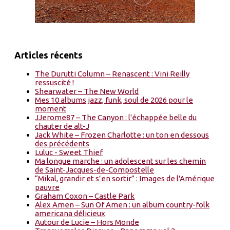
Articles récents
The Durutti Column – Renascent : Vini Reilly
ressuscité !
Shearwater – The New World
Mes 10 albums jazz, funk, soul de 2026 pour le
moment
JJerome87 – The Canyon : l'échappée belle du
chauter de alt-J
Jack White – Frozen Charlotte : un ton en dessous
des précédents
Luluc - Sweet Thief
Ma longue marche : un adolescent sur les chemin
de Saint-Jacques-de-Compostelle
“Mikal, grandir et s’en sortir” : Images de l'Amérique
pauvre
Graham Coxon – Castle Park
Alex Amen – Sun Of Amen : un album country-folk
americana délicieux
Autour de Lucie – Hors Monde