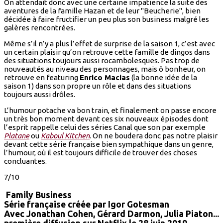
On attendait donc avec une certaine impatience la suite des
aventures de la famille Hazan et de leur "Beucherie", bien
décidée à faire fructifier un peu plus son business malgré les
galères rencontrées.
Même s’il n’y a plus l’effet de surprise de la saison 1, c’est avec
un certain plaisir qu’on retrouve cette famille de dingos dans
des situations toujours aussi rocambolesques. Pas trop de
nouveautés au niveau des personnages, mais ô bonheur, on
retrouve en featuring
Enrico Macias
(la bonne idée de la
saison 1) dans son propre un rôle et dans des situations
toujours aussi drôles.
L’humour potache va bon train, et finalement on passe encore
un très bon moment devant ces six nouveaux épisodes dont
l’esprit rappelle celui des séries Canal que son par exemple
Platane
ou
Kaboul Kitchen
. On ne boudera donc pas notre plaisir
devant cette série française bien sympathique dans un genre,
l’humour, où il est toujours difficile de trouver des choses
concluantes.
7/10
Family Business
Série française créée par Igor Gotesman
Avec Jonathan Cohen, Gérard Darmon, Julia Piaton...