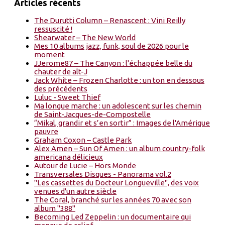
Articles récents
The Durutti Column – Renascent : Vini Reilly
ressuscité !
Shearwater – The New World
Mes 10 albums jazz, funk, soul de 2026 pour le
moment
JJerome87 – The Canyon : l'échappée belle du
chauter de alt-J
Jack White – Frozen Charlotte : un ton en dessous
des précédents
Luluc - Sweet Thief
Ma longue marche : un adolescent sur les chemin
de Saint-Jacques-de-Compostelle
“Mikal, grandir et s’en sortir” : Images de l'Amérique
pauvre
Graham Coxon – Castle Park
Alex Amen – Sun Of Amen : un album country-folk
americana délicieux
Autour de Lucie – Hors Monde
Transversales Disques - Panorama vol.2
"Les cassettes du Docteur Longueville", des voix
venues d'un autre siècle
The Coral, branché sur les années 70 avec son
album "388"
Becoming Led Zeppelin : un documentaire qui