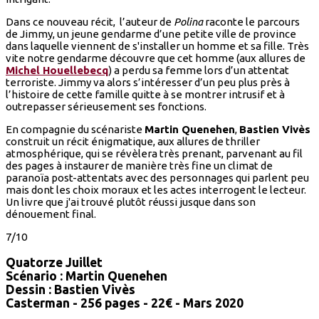
Dans ce nouveau récit, l’auteur de
Polina
raconte le parcours
de Jimmy, un jeune gendarme d’une petite ville de province
dans laquelle viennent de s'installer un homme et sa fille. Très
vite notre gendarme découvre que cet homme (aux allures de
Michel Houellebecq
) a perdu sa femme lors d’un attentat
terroriste. Jimmy va alors s’intéresser d’un peu plus près à
l’histoire de cette famille quitte à se montrer intrusif et à
outrepasser sérieusement ses fonctions.
En compagnie du scénariste
Martin Quenehen
,
Bastien Vivès
construit un récit énigmatique, aux allures de thriller
atmosphérique, qui se révèlera très prenant, parvenant au fil
des pages à instaurer de manière très fine un climat de
paranoïa post-attentats avec des personnages qui parlent peu
mais dont les choix moraux et les actes interrogent le lecteur.
Un livre que j'ai trouvé plutôt réussi jusque dans son
dénouement final.
7/10
Quatorze Juillet
Scénario : Martin Quenehen
Dessin : Bastien Vivès
Casterman - 256 pages - 22€ - Mars 2020