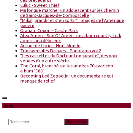
des précédents
Luluc - Sweet Thief
Ma longue marche : un adolescent sur les chemin
de Saint-Jacques-de-Compostelle
“Mikal, grandir et s’en sortir” : Images de l'Amérique
pauvre
Graham Coxon – Castle Park
Alex Amen – Sun Of Amen : un album country-folk
americana délicieux
Autour de Lucie – Hors Monde
Transversales Disques - Panorama vol.2
"Les cassettes du Docteur Longueville", des voix
venues d'un autre siècle
The Coral, branché sur les années 70 avec son
album "388"
Becoming Led Zeppelin : un documentaire qui
manque de relief
Liens
Rechercher :