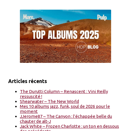
Articles récents
The Durutti Column – Renascent : Vini Reilly
ressuscité !
Shearwater – The New World
Mes 10 albums jazz, funk, soul de 2026 pour le
moment
JJerome87 – The Canyon : l'échappée belle du
chauter de alt-J
Jack White – Frozen Charlotte : un ton en dessous