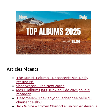
Articles récents
The Durutti Column – Renascent : Vini Reilly
ressuscité !
Shearwater – The New World
Mes 10 albums jazz, funk, soul de 2026 pour le
moment
JJerome87 – The Canyon : l'échappée belle du
chauter de alt-J
Jack White – Frozen Charlotte : un ton en dessous