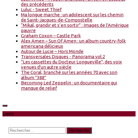
des précédents
Luluc - Sweet Thief
Ma longue marche : un adolescent sur les chemin
de Saint-Jacques-de-Compostelle
“Mikal, grandir et s’en sortir” : Images de l'Amérique
pauvre
Graham Coxon – Castle Park
Alex Amen – Sun Of Amen : un album country-folk
americana délicieux
Autour de Lucie – Hors Monde
Transversales Disques - Panorama vol.2
"Les cassettes du Docteur Longueville", des voix
venues d'un autre siècle
The Coral, branché sur les années 70 avec son
album "388"
Becoming Led Zeppelin : un documentaire qui
manque de relief
Liens
Rechercher :