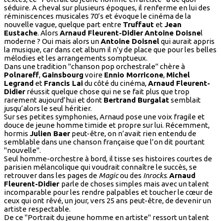
séduire. A cheval sur plusieurs époques, il renferme en lui des
réminiscences musicales 70’s et évoque le cinéma de la
nouvelle vague, quelque part entre
Truffaut
et
Jean
Eustache
. Alors
Arnaud Fleurent-Didier
Antoine Doisne
l
moderne ? Oui mais alors un
Antoine Doisnel
qui aurait appris
la musique, car dans cet album il n’y de place que pour les belles
mélodies et les arrangements somptueux.
Dans une tradition "chanson pop orchestrale" chère à
Polnareff
,
Gainsbourg
voire
Ennio Morricone
,
Michel
Legrand
et
Francis Lai
du côté du cinéma,
Arnaud Fleurent-
Didier
réussit quelque chose qui ne se fait plus que trop
rarement aujourd’hui et dont
Bertrand Burgalat
semblait
jusqu’alors le seul héritier.
Sur ses petites symphonies, Arnaud pose une voix fragile et
douce de jeune homme timide et propre sur lui. Récemment,
hormis
Julien Baer
peut-être, on n’avait rien entendu de
semblable dans une chanson française que l’on dit pourtant
"nouvelle".
Seul homme-orchestre à bord, il tisse ses histoires courtes de
parisien mélancolique qui voudrait connaître le succès, se
retrouver dans les pages de
Magic
ou des
Inrocks
.
Arnaud
Fleurent-Didier
parle de choses simples mais avec un talent
incomparable pour les rendre palpables et toucher le cœur de
ceux qui ont rêvé, un jour, vers 25 ans peut-être, de devenir un
artiste respectable.
De ce "Portrait du jeune homme en artiste" ressort un talent