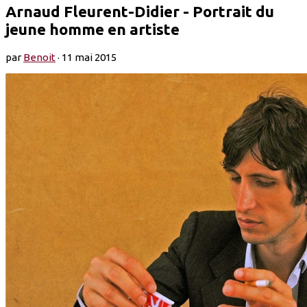
Arnaud Fleurent-Didier - Portrait du
jeune homme en artiste
par
Benoit
·
11 mai 2015