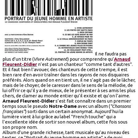
Il ne faudra pas
plus d’un titre (
Vivre Autrement
) pour comprendre qu’
Arnaud
Fleurent-Didier
n’est pas un chanteur "comme tant d'autres".
Et il faut bien l’avouer, des chanteurs de cette trempe, il est
bien rare d'en avoir traîner dans les rayons de nos disquaires
préférés. Alors quand on en tient un, il ne s’agit pas de le lâcher,
mais de le choyer, de le caresser dans le sens de la mélodie, de
lui offrir ce qu’il y a de mieux, de le présenter à ses amis les plus
chers, de clamer au monde entier qu’il existe et qu’on l’aime.
Arnaud Fleurent-Didier
s’est fait connaître dans un premier
temps sous le pseudo
Notre-Dame
avec un album (
"Chansons
françaises"
) sorti dans un certain anonymat. Aujourd’hui la
lumière vient à lui grâce au label "French touche" qui a
l’excellente idée de sortir son nouvel album, cette fois sous
son propre nom.
Album d’une grande richesse, tant musicale qu’au niveau des
textes, ce "Portrait du jeune homme en artiste" a de quoi