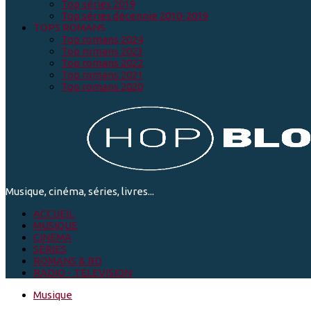
Top séries 2019
Top séries décennie 2010-2019
TOPS ROMANS
Top romans 2024
Top romans 2023
Top romans 2022
Top romans 2021
Top romans 2020
Musique, cinéma, séries, livres...
ACCUEIL
MUSIQUE
CINEMA
SÉRIES
ROMANS & BD
RADIO - TELEVISION
Musique