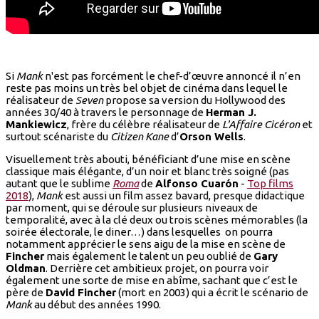
Si
Mank
n'est pas forcément le chef-d’œuvre annoncé il n’en
reste pas moins un très bel objet de cinéma dans lequel le
réalisateur de
Seven
propose sa version du Hollywood des
années 30/40 à travers le personnage de
Herman J.
Mankiewicz
, frère du célèbre réalisateur de
L'Affaire Cicéron
et
surtout scénariste du
Citizen Kane
d’
Orson Wells
.
Visuellement très abouti, bénéficiant d’une mise en scène
classique mais élégante, d’un noir et blanc très soigné (pas
autant que le sublime
Roma
de
Alfonso Cuarón
-
Top films
2018
),
Mank
est aussi un film assez bavard, presque didactique
par moment, qui se déroule sur plusieurs niveaux de
temporalité, avec à la clé deux ou trois scènes mémorables (la
soirée électorale, le diner…) dans lesquelles on pourra
notamment apprécier le sens aigu de la mise en scène de
Fincher
mais également le talent un peu oublié de
Gary
Oldman
. Derrière cet ambitieux projet, on pourra voir
également une sorte de mise en abîme, sachant que c’est le
père de
David Fincher
(mort en 2003) qui a écrit le scénario de
Mank
au début des années 1990.