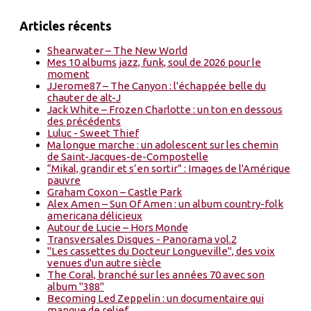
Articles récents
Shearwater – The New World
Mes 10 albums jazz, funk, soul de 2026 pour le
moment
JJerome87 – The Canyon : l'échappée belle du
chauter de alt-J
Jack White – Frozen Charlotte : un ton en dessous
des précédents
Luluc - Sweet Thief
Ma longue marche : un adolescent sur les chemin
de Saint-Jacques-de-Compostelle
“Mikal, grandir et s’en sortir” : Images de l'Amérique
pauvre
Graham Coxon – Castle Park
Alex Amen – Sun Of Amen : un album country-folk
americana délicieux
Autour de Lucie – Hors Monde
Transversales Disques - Panorama vol.2
"Les cassettes du Docteur Longueville", des voix
venues d'un autre siècle
The Coral, branché sur les années 70 avec son
album "388"
Becoming Led Zeppelin : un documentaire qui
manque de relief