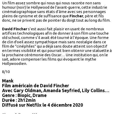
Un film assez sombre qui nous qui nous raconte non sans
humour (noir) le Hollywood de l'avant-guerre, cette industrie
cinématographique sans états d’âme avec ses personnages
pleins de cynisme et de suffisance que
Fincher
, père et fils
donc, ne se privent pas de pointer du doigt tout au long du film.
David Fincher
s’est aussi fait plaisir en usant de nombreux
artifices technologiques afin de donner à son film une touche
old school, comme s’il avait été tourné à l’époque. Une forme
de clin d'oeil assez sympathique mais sans nostalgie dans ce
film de "cinéphiles" qui a déjà sans doute atteint son objectif
en termes visibilité et qui pourrait bien obtenir une statuette à
la prochaine cérémonie des Oscar… Une institution qui, on le
sait, adore compenser les films qui évoquent le mythe
Hollywoodien.
8/10
Mank
Film américain de David Fincher
Avec Gary Oldman, Amanda Seyfried, Lily Collins…
Genre : Biopic, Drame
Durée : 2h12min
Diffusé sur Netflix le 4 décembre 2020