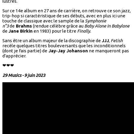
lustres.
Sur ce 14e album en 27 ans de carrière, on retrouve ce son jazz,
trip-hop si caractéristique de ses débuts, avec en plus ici une
touche de classique avec le sample de la
Symphonie
n°3
de
Brahms
(rendue célèbre grâce au
Baby Alone In Babylone
de
Jane Birkin
en 1983) pour le titre
Finally.
Sans être un album majeur de la discographie de
JJJ
,
Fetish
recèle quelques titres bouleversants que les inconditionnels
(dont je fais partie) de
Jay-Jay Johanson
ne manqueront pas
d'apprécier.
❤❤❤
29 Musics - 9 juin 2023