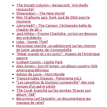
The Durutti Column – Renascent : Vini Reilly
ressuscité !
Shearwater – The New World
Mes 10 albums jazz, funk, soul de 2026 pour le
moment
JJerome87 – The Canyon : l'échappée belle du
chauter de alt-J
Jack White – Frozen Charlotte : un ton en dessous
des précédents
Luluc - Sweet Thief
Ma longue marche : un adolescent sur les chemin
de Saint-Jacques-de-Compostelle
“Mikal, grandir et s’en sortir” : Images de l'Amérique
pauvre
Graham Coxon – Castle Park
Alex Amen – Sun Of Amen : un album country-folk
americana délicieux
Autour de Lucie – Hors Monde
Transversales Disques - Panorama vol.2
"Les cassettes du Docteur Longueville", des voix
venues d'un autre siècle
The Coral, branché sur les années 70 avec son
album "388"
Becoming Led Zeppelin : un documentaire qui
manque de relief