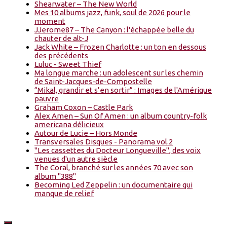
Shearwater – The New World
Mes 10 albums jazz, funk, soul de 2026 pour le
moment
JJerome87 – The Canyon : l'échappée belle du
chauter de alt-J
Jack White – Frozen Charlotte : un ton en dessous
des précédents
Luluc - Sweet Thief
Ma longue marche : un adolescent sur les chemin
de Saint-Jacques-de-Compostelle
“Mikal, grandir et s’en sortir” : Images de l'Amérique
pauvre
Graham Coxon – Castle Park
Alex Amen – Sun Of Amen : un album country-folk
americana délicieux
Autour de Lucie – Hors Monde
Transversales Disques - Panorama vol.2
"Les cassettes du Docteur Longueville", des voix
venues d'un autre siècle
The Coral, branché sur les années 70 avec son
album "388"
Becoming Led Zeppelin : un documentaire qui
manque de relief