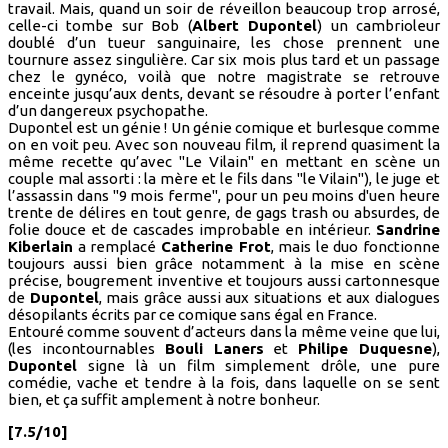
travail. Mais, quand un soir de réveillon beaucoup trop arrosé,
celle-ci tombe sur Bob (
Albert Dupontel
) un cambrioleur
doublé d’un tueur sanguinaire, les chose prennent une
tournure assez singulière. Car six mois plus tard et un passage
chez le gynéco, voilà que notre magistrate se retrouve
enceinte jusqu’aux dents, devant se résoudre à porter l’enfant
d’un dangereux psychopathe.
Dupontel est un génie ! Un génie comique et burlesque comme
on en voit peu. Avec son nouveau film, il reprend quasiment la
même recette qu’avec "Le Vilain" en mettant en scène un
couple mal assorti : la mère et le fils dans "le Vilain"), le juge et
l’assassin dans "9 mois ferme", pour un peu moins d'uen heure
trente de délires en tout genre, de gags trash ou absurdes, de
folie douce et de cascades improbable en intérieur.
Sandrine
Kiberlain
a remplacé
Catherine Frot
, mais le duo fonctionne
toujours aussi bien grâce notamment à la mise en scène
précise, bougrement inventive et toujours aussi cartonnesque
de
Dupontel
, mais grâce aussi aux situations et aux dialogues
désopilants écrits par ce comique sans égal en France.
Entouré comme souvent d’acteurs dans la même veine que lui,
(les incontournables
Bouli Laners
et
Philipe Duquesne
),
Dupontel
signe là un film simplement drôle, une pure
comédie, vache et tendre à la fois, dans laquelle on se sent
bien, et ça suffit amplement à notre bonheur.
[7.5/10]