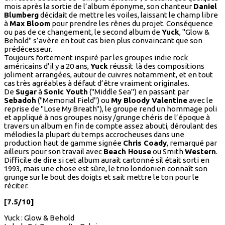
mois après la sortie de l’album éponyme, son chanteur
Daniel
Blumberg
décidait de mettre les voiles, laissant le champ libre
à
Max Bloom
pour prendre les rênes du projet. Conséquence
ou pas de ce changement, le second album de
Yuck
, "Glow &
Behold" s’avère en tout cas bien plus convaincant que son
prédécesseur.
Toujours fortement inspiré par les groupes indie rock
américains d’il y a 20 ans,
Yuck
réussit là des compositions
joliment arrangées, autour de cuivres notamment, et en tout
cas très agréables à défaut d’être vraiment originales.
De
Sugar
à
Sonic Youth
("Middle Sea") en passant par
Sebadoh
("Memorial Field") ou
My Bloody Valentine
avec le
reprise de "Lose My Breath"), le groupe rend un hommage poli
et appliqué à nos groupes noisy /grunge chéris de l’époque à
travers un album en fin de compte assez abouti, déroulant des
mélodies la plupart du temps accrocheuses dans une
production haut de gamme signée
Chris Coady
, remarqué par
ailleurs pour son travail avec
Beach House
ou Smith
Western
.
Difficile de dire si cet album aurait cartonné sil était sorti en
1993, mais une chose est sûre, le trio londonien connaît son
grunge sur le bout des doigts et sait mettre le ton pour le
réciter.
[7.5/10]
Yuck : Glow & Behold