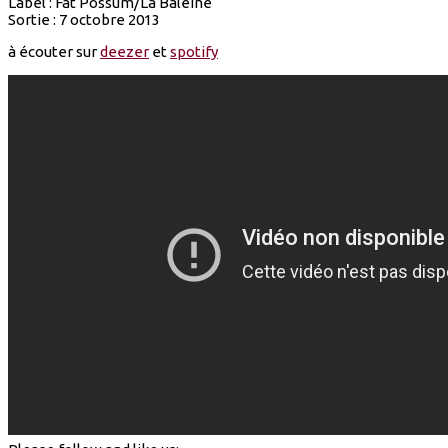
Label : Fat Possum/La Baleine
Sortie : 7 octobre 2013
à écouter sur
deezer
et
spotify