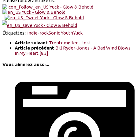
Please follow and like us:
Étiquettes :
indie-rock
Sonic Youth
Yuck
Article suivant
Trentemøller - Lost
Article précédent
Bill Ryder-Jones - A Bad Wind Blows
In My Heart [8.3]
Vous aimerez aussi...