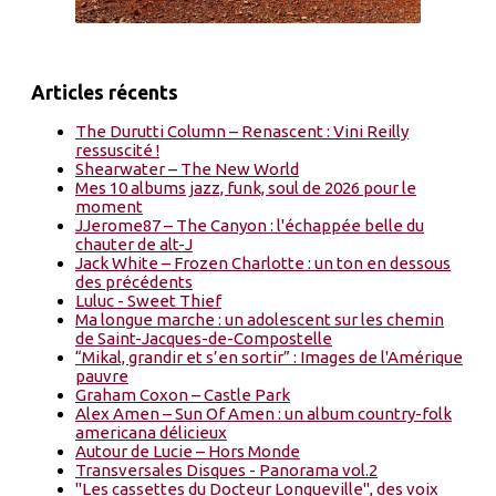
Articles récents
The Durutti Column – Renascent : Vini Reilly
ressuscité !
Shearwater – The New World
Mes 10 albums jazz, funk, soul de 2026 pour le
moment
JJerome87 – The Canyon : l'échappée belle du
chauter de alt-J
Jack White – Frozen Charlotte : un ton en dessous
des précédents
Luluc - Sweet Thief
Ma longue marche : un adolescent sur les chemin
de Saint-Jacques-de-Compostelle
“Mikal, grandir et s’en sortir” : Images de l'Amérique
pauvre
Graham Coxon – Castle Park
Alex Amen – Sun Of Amen : un album country-folk
americana délicieux
Autour de Lucie – Hors Monde
Transversales Disques - Panorama vol.2
"Les cassettes du Docteur Longueville", des voix